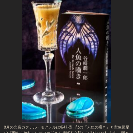
8月の文豪カクテル・モクテルは谷崎潤一郎の『人魚の嘆き』と室生犀星
の『蜜のあわれ』にオマージュを捧げる２品をご提供いたします。 瑞々