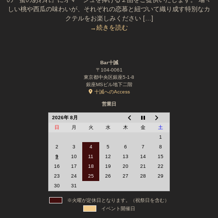
しい桃や西瓜の味わいが、それぞれの恋慕と紐づいて織り成す特別なカ
クテルをお楽しみください […]
→続きを読む
Bar十誡
〒104-0061
東京都中央区銀座5-1-8
銀座MSビル地下二階
十誡へのAccess
営業日
2026年 8月
日
月
火
水
木
金
土
1
2
3
4
5
6
7
8
9
10
11
12
13
14
15
16
17
18
19
20
21
22
23
24
25
26
27
28
29
30
31
※火曜が定休日となります。（祝祭日を含む）
イベント開催日