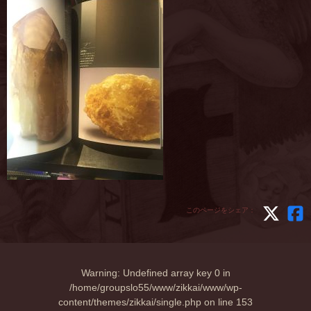
このページをシェア：
Warning
: Undefined array key 0 in
/home/groupslo55/www/zikkai/www/wp-
content/themes/zikkai/single.php
on line
153