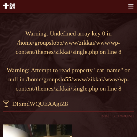
本文へスキップ
Warning
: Undefined array key 0 in
/home/groupslo55/www/zikkai/www/wp-
content/themes/zikkai/single.php
on line
8
Warning
: Attempt to read property "cat_name" on
null in
/home/groupslo55/www/zikkai/www/wp-
content/themes/zikkai/single.php
on line
8
DIxmdWQUEAAgiZ8
投稿日：2017年9月5日