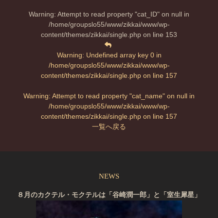
Warning
: Attempt to read property "cat_ID" on null in
/home/groupslo55/www/zikkai/www/wp-
content/themes/zikkai/single.php
on line
153
Warning
: Undefined array key 0 in
/home/groupslo55/www/zikkai/www/wp-
content/themes/zikkai/single.php
on line
157
Warning
: Attempt to read property "cat_name" on null in
/home/groupslo55/www/zikkai/www/wp-
content/themes/zikkai/single.php
on line
157
一覧へ戻る
NEWS
８月のカクテル・モクテルは「谷崎潤一郎」と「室生犀星」