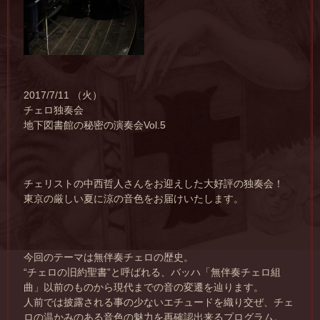
2017/7/11 （火）
チェロ独奏会
地下図書館の秘密の演奏会Vol.5
チェリストの中西哲人さんをお迎えした大好評の独奏会！
東京の厳しい夏に涼の音色をお届けいたします。
今回のテーマは無伴奏チェロの歴史。
“チェロの旧約聖書”と呼ばれる、バッハ「無伴奏チェロ組
曲」以前のものから現代までの音の変遷を辿ります。
人前では披露される事の少ないエチュードを織り交ぜ、チェ
ロの温かみのある音色の魅力を再確認出来るプログラム。