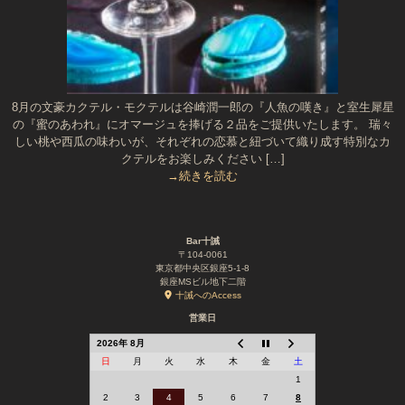
8月の文豪カクテル・モクテルは谷崎潤一郎の『人魚の嘆き』と室生犀星
の『蜜のあわれ』にオマージュを捧げる２品をご提供いたします。 瑞々
しい桃や西瓜の味わいが、それぞれの恋慕と紐づいて織り成す特別なカ
クテルをお楽しみください […]
→続きを読む
Bar十誡
〒104-0061
東京都中央区銀座5-1-8
銀座MSビル地下二階
十誡へのAccess
営業日
2026年 8月
日
月
火
水
木
金
土
1
2
3
4
5
6
7
8