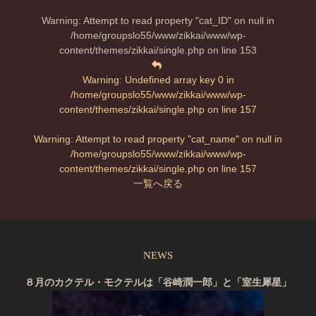
Warning
: Attempt to read property "cat_ID" on null in
/home/groupslo55/www/zikkai/www/wp-
content/themes/zikkai/single.php
on line
153
Warning
: Undefined array key 0 in
/home/groupslo55/www/zikkai/www/wp-
content/themes/zikkai/single.php
on line
157
Warning
: Attempt to read property "cat_name" on null in
/home/groupslo55/www/zikkai/www/wp-
content/themes/zikkai/single.php
on line
157
一覧へ戻る
NEWS
８月のカクテル・モクテルは「谷崎潤一郎」と「室生犀星」