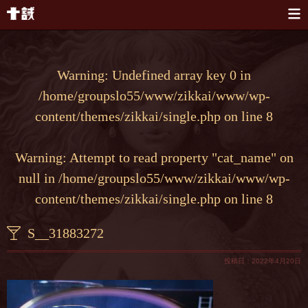
本文へスキップ
Warning
: Undefined array key 0 in
/home/groupslo55/www/zikkai/www/wp-
content/themes/zikkai/single.php
on line
8
Warning
: Attempt to read property "cat_name" on
null in
/home/groupslo55/www/zikkai/www/wp-
content/themes/zikkai/single.php
on line
8
S__31883272
投稿日：2022年4月20日