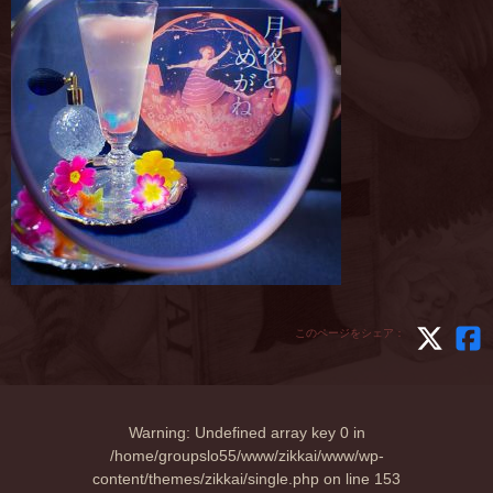
このページをシェア：
Warning
: Undefined array key 0 in
/home/groupslo55/www/zikkai/www/wp-
content/themes/zikkai/single.php
on line
153