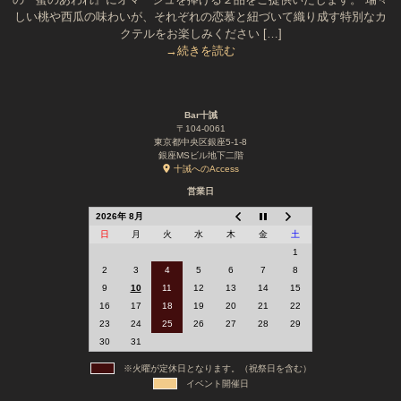
しい桃や西瓜の味わいが、それぞれの恋慕と紐づいて織り成す特別なカ
クテルをお楽しみください […]
→続きを読む
Bar十誡
〒104-0061
東京都中央区銀座5-1-8
銀座MSビル地下二階
十誡へのAccess
営業日
2026年 8月
日
月
火
水
木
金
土
1
2
3
4
5
6
7
8
9
10
11
12
13
14
15
16
17
18
19
20
21
22
23
24
25
26
27
28
29
30
31
※火曜が定休日となります。（祝祭日を含む）
イベント開催日