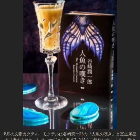
8月の文豪カクテル・モクテルは谷崎潤一郎の『人魚の嘆き』と室生犀星
の『蜜のあわれ』にオマージュを捧げる２品をご提供いたします。 瑞々