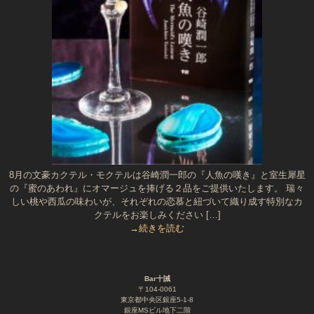
8月の文豪カクテル・モクテルは谷崎潤一郎の『人魚の嘆き』と室生犀星
の『蜜のあわれ』にオマージュを捧げる２品をご提供いたします。 瑞々
しい桃や西瓜の味わいが、それぞれの恋慕と紐づいて織り成す特別なカ
クテルをお楽しみください […]
→続きを読む
Bar十誡
〒104-0061
東京都中央区銀座5-1-8
銀座MSビル地下二階