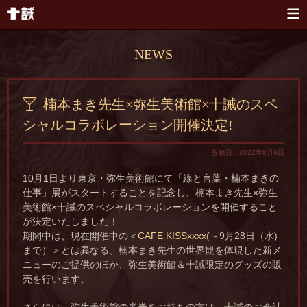
本文へスキップ
NEWS
楠本まき先生×弥生美術館×十誡のスペ
シャルコラボレーション開催決定!
投稿日：2022年8月4日
10月1日より東京・弥生美術館にて「線と言葉・楠本まきの
仕事」展がスタートすることを記念し、楠本まき先生×弥生
美術館×十誡のスペシャルコラボレーションを開催すること
が決定いたしました！
期間中は、現在開催中の＜
CAFE KISSxxxx
(～9月28日（水)
まで）＞とは異なる、楠本まき先生の世界観を体現した新メ
ニューのご提供のほか、弥生美術館＆十誡限定のグッズの販
売を行います。