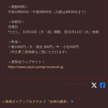
＜開館時間＞
午前10時00分～午後5時00分（入館は4時30分まで）
＜休館日＞
月曜日
*ただし、10月10日（月・祝）開館、翌10月11日（火）休館
＜料金＞
一般1000円／大・高生 900円／中・小生500円
（竹久夢二美術館もご覧いただけます）
＜展覧会ウェブサイト＞
https://www.yayoi-yumeji-museum.jp
このページをシェア：
« 映画タイアップカクテル
『女神の継承』