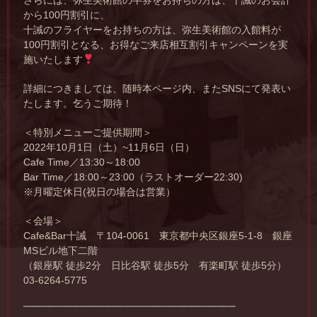
さらには、弥生美術館の半券をお持ちの方は、十誡のお会計
から100円割引に、
十誡のフライヤーをお持ちの方は、弥生美術館の入館料が
100円割引となる、お得なご来店相互割引キャンペーンを実
施いたします
詳細につきましては、随時本ページ内、またSNSにて発表い
たします。乞うご期待！
＜特別メニューご提供期間＞
2022年10月1日（土）~11月6日（日）
Cafe Time／13:30～18:00
Bar Time／18:00～23:00（ラストオーダー22:30)
※月曜定休日(祝日の場合は営業）
＜会場＞
Cafe&Bar十誡 〒104-0061 東京都中央区銀座5-1-8 銀座
MSビル地下二階
（銀座駅 徒歩2分 日比谷駅 徒歩5分 有楽町駅 徒歩5分）
03-6264-5775