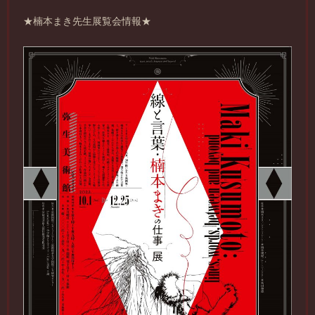
★楠本まき先生展覧会情報★