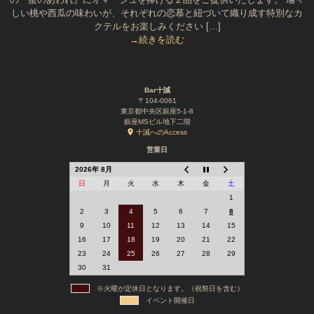
しい桃や西瓜の味わいが、それぞれの恋慕と紐づいて織り成す特別なカ
クテルをお楽しみください […]
→続きを読む
Bar十誡
〒104-0061
東京都中央区銀座5-1-8
銀座MSビル地下二階
十誡へのAccess
営業日
2026年 8月
日
月
火
水
木
金
土
1
2
3
4
5
6
7
8
9
10
11
12
13
14
15
16
17
18
19
20
21
22
23
24
25
26
27
28
29
30
31
※火曜が定休日となります。（祝祭日を含む）
イベント開催日