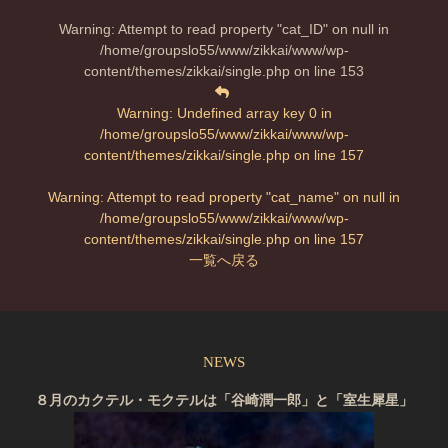
Warning
: Attempt to read property "cat_ID" on null in
/home/groupslo55/www/zikkai/www/wp-
content/themes/zikkai/single.php
on line
153
Warning
: Undefined array key 0 in
/home/groupslo55/www/zikkai/www/wp-
content/themes/zikkai/single.php
on line
157
Warning
: Attempt to read property "cat_name" on null in
/home/groupslo55/www/zikkai/www/wp-
content/themes/zikkai/single.php
on line
157
一覧へ戻る
NEWS
８月のカクテル・モクテルは「谷崎潤一郎」と「室生犀星」