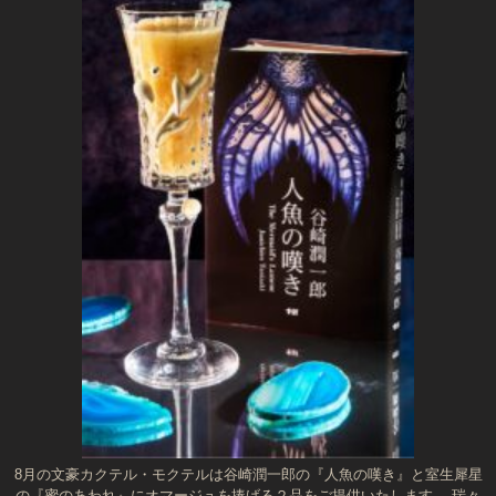
8月の文豪カクテル・モクテルは谷崎潤一郎の『人魚の嘆き』と室生犀星
の『蜜のあわれ』にオマージュを捧げる２品をご提供いたします。 瑞々