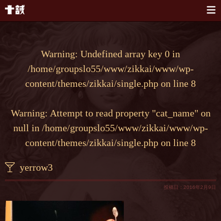
本文へスキップ
Warning
: Undefined array key 0 in
/home/groupslo55/www/zikkai/www/wp-
content/themes/zikkai/single.php
on line
8
Warning
: Attempt to read property "cat_name" on
null in
/home/groupslo55/www/zikkai/www/wp-
content/themes/zikkai/single.php
on line
8
yerrow3
投稿日：2016年2月9日