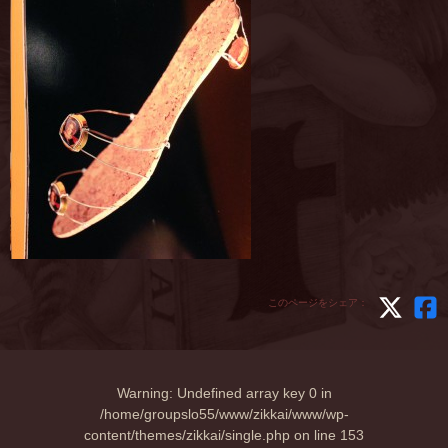
このページをシェア：
Warning
: Undefined array key 0 in
/home/groupslo55/www/zikkai/www/wp-
content/themes/zikkai/single.php
on line
153