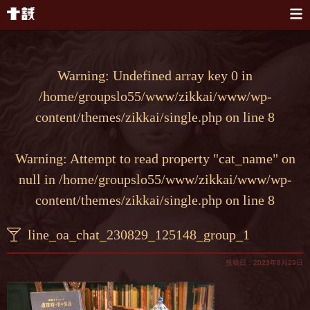
本文へスキップ
Warning
: Undefined array key 0 in
/home/groupslo55/www/zikkai/www/wp-
content/themes/zikkai/single.php
on line
8
Warning
: Attempt to read property "cat_name" on
null in
/home/groupslo55/www/zikkai/www/wp-
content/themes/zikkai/single.php
on line
8
line_oa_chat_230829_125148_group_1
投稿日：2023年8月29日