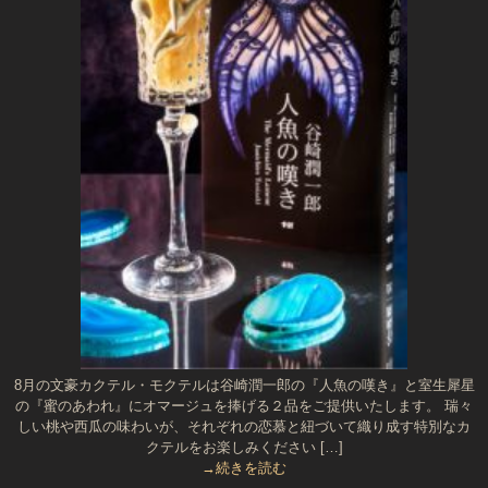
8月の文豪カクテル・モクテルは谷崎潤一郎の『人魚の嘆き』と室生犀星
の『蜜のあわれ』にオマージュを捧げる２品をご提供いたします。 瑞々
しい桃や西瓜の味わいが、それぞれの恋慕と紐づいて織り成す特別なカ
クテルをお楽しみください […]
→続きを読む