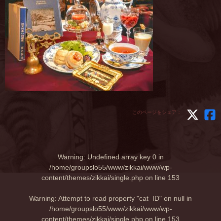
このページをシェア：
Warning
: Undefined array key 0 in
/home/groupslo55/www/zikkai/www/wp-
content/themes/zikkai/single.php
on line
153
Warning
: Attempt to read property "cat_ID" on null in
/home/groupslo55/www/zikkai/www/wp-
content/themes/zikkai/single.php
on line
153