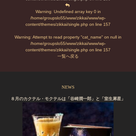
Warning
: Undefined array key 0 in
/home/groupslo55/www/zikkai/www/wp-
content/themes/zikkai/single.php
on line
157
Warning
: Attempt to read property "cat_name" on null in
/home/groupslo55/www/zikkai/www/wp-
content/themes/zikkai/single.php
on line
157
一覧へ戻る
NEWS
８月のカクテル・モクテルは「谷崎潤一郎」と「室生犀星」