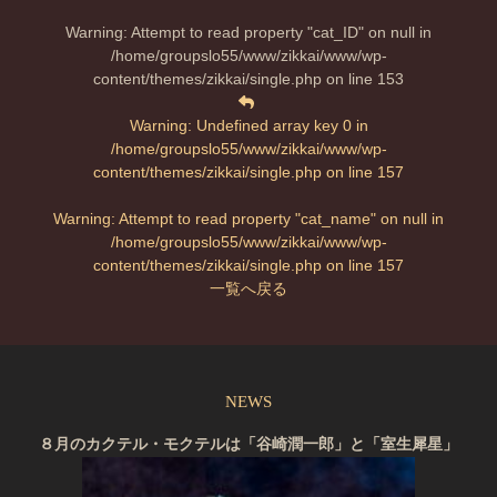
Warning
: Attempt to read property "cat_ID" on null in
/home/groupslo55/www/zikkai/www/wp-
content/themes/zikkai/single.php
on line
153
Warning
: Undefined array key 0 in
/home/groupslo55/www/zikkai/www/wp-
content/themes/zikkai/single.php
on line
157
Warning
: Attempt to read property "cat_name" on null in
/home/groupslo55/www/zikkai/www/wp-
content/themes/zikkai/single.php
on line
157
一覧へ戻る
NEWS
８月のカクテル・モクテルは「谷崎潤一郎」と「室生犀星」