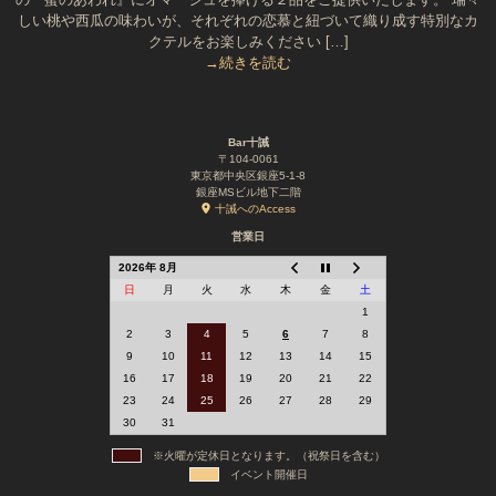
しい桃や西瓜の味わいが、それぞれの恋慕と紐づいて織り成す特別なカ
クテルをお楽しみください […]
→続きを読む
Bar十誡
〒104-0061
東京都中央区銀座5-1-8
銀座MSビル地下二階
十誡へのAccess
営業日
2026年 8月
日
月
火
水
木
金
土
1
2
3
4
5
6
7
8
9
10
11
12
13
14
15
16
17
18
19
20
21
22
23
24
25
26
27
28
29
30
31
※火曜が定休日となります。（祝祭日を含む）
イベント開催日