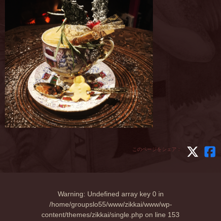
このページをシェア：
Warning
: Undefined array key 0 in
/home/groupslo55/www/zikkai/www/wp-
content/themes/zikkai/single.php
on line
153