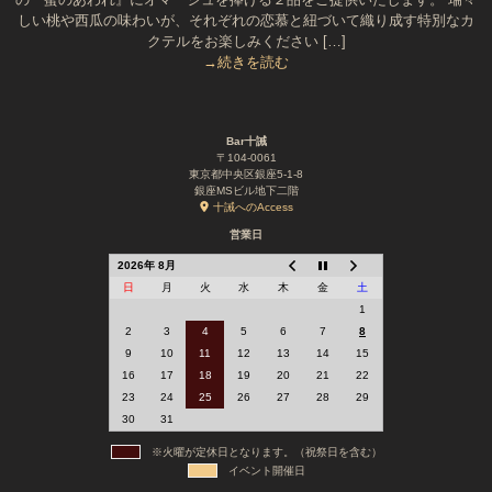
しい桃や西瓜の味わいが、それぞれの恋慕と紐づいて織り成す特別なカ
クテルをお楽しみください […]
→続きを読む
Bar十誡
〒104-0061
東京都中央区銀座5-1-8
銀座MSビル地下二階
十誡へのAccess
営業日
2026年 8月
日
月
火
水
木
金
土
1
2
3
4
5
6
7
8
9
10
11
12
13
14
15
16
17
18
19
20
21
22
23
24
25
26
27
28
29
30
31
※火曜が定休日となります。（祝祭日を含む）
イベント開催日