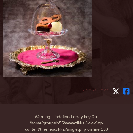
このページをシェア：
Warning
: Undefined array key 0 in
/home/groupslo55/www/zikkai/www/wp-
content/themes/zikkai/single.php
on line
153