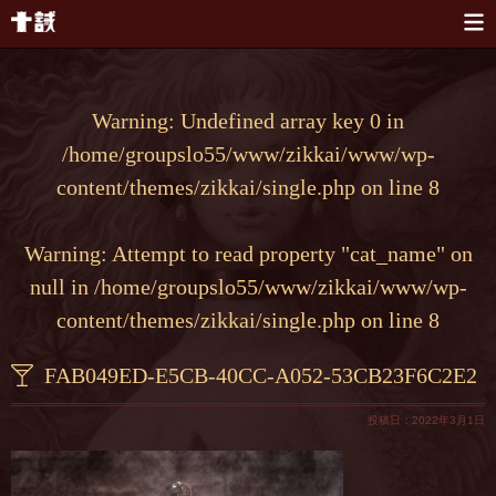
本文へスキップ
Warning
: Undefined array key 0 in
/home/groupslo55/www/zikkai/www/wp-
content/themes/zikkai/single.php
on line
8
Warning
: Attempt to read property "cat_name" on
null in
/home/groupslo55/www/zikkai/www/wp-
content/themes/zikkai/single.php
on line
8
FAB049ED-E5CB-40CC-A052-53CB23F6C2E2
投稿日：2022年3月1日