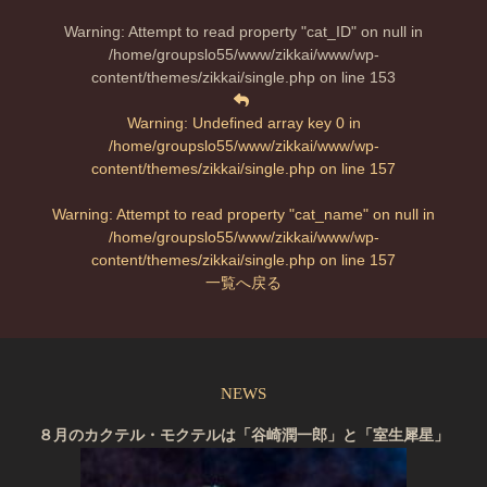
Warning
: Attempt to read property "cat_ID" on null in
/home/groupslo55/www/zikkai/www/wp-
content/themes/zikkai/single.php
on line
153
Warning
: Undefined array key 0 in
/home/groupslo55/www/zikkai/www/wp-
content/themes/zikkai/single.php
on line
157
Warning
: Attempt to read property "cat_name" on null in
/home/groupslo55/www/zikkai/www/wp-
content/themes/zikkai/single.php
on line
157
一覧へ戻る
NEWS
８月のカクテル・モクテルは「谷崎潤一郎」と「室生犀星」