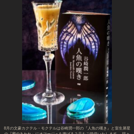
8月の文豪カクテル・モクテルは谷崎潤一郎の『人魚の嘆き』と室生犀星
の『蜜のあわれ』にオマージュを捧げる２品をご提供いたします。 瑞々