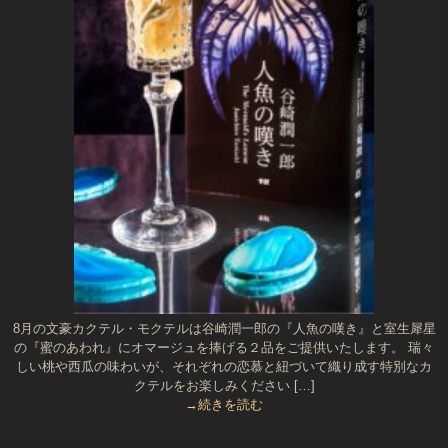
8月の文豪カクテル・モクテルは谷崎潤一郎の『人魚の嘆き』と室生犀星
の『蜜のあわれ』にオマージュを捧げる２品をご提供いたします。 瑞々
しい桃や西瓜の味わいが、それぞれの恋慕と紐づいて織り成す特別なカ
クテルをお楽しみください […]
→続きを読む