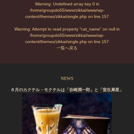
Warning
: Undefined array key 0 in
/home/groupslo55/www/zikkai/www/wp-
content/themes/zikkai/single.php
on line
157
Warning
: Attempt to read property "cat_name" on null in
/home/groupslo55/www/zikkai/www/wp-
content/themes/zikkai/single.php
on line
157
一覧へ戻る
NEWS
８月のカクテル・モクテルは「谷崎潤一郎」と「室生犀星」