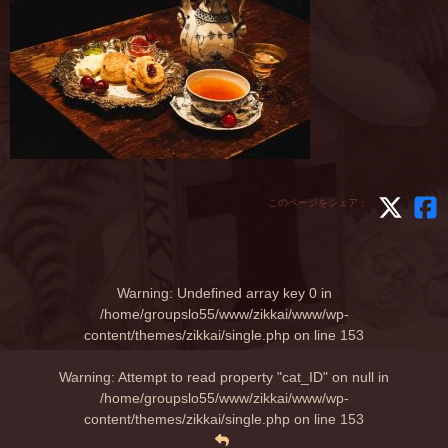
このページをシェア：
Warning
: Undefined array key 0 in
/home/groupslo55/www/zikkai/www/wp-
content/themes/zikkai/single.php
on line
153
Warning
: Attempt to read property "cat_ID" on null in
/home/groupslo55/www/zikkai/www/wp-
content/themes/zikkai/single.php
on line
153