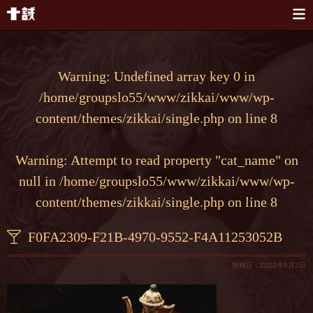
本文へスキップ
Warning
: Undefined array key 0 in
/home/groupslo55/www/zikkai/www/wp-
content/themes/zikkai/single.php
on line
8
Warning
: Attempt to read property "cat_name" on
null in
/home/groupslo55/www/zikkai/www/wp-
content/themes/zikkai/single.php
on line
8
F0FA2309-F21B-4970-9552-F4A11253052B
投稿日：2022年6月2日