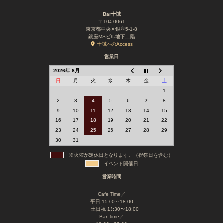
Bar十誡
〒104-0061
東京都中央区銀座5-1-8
銀座MSビル地下二階
十誡へのAccess
営業日
2026年 8月
日
月
火
水
木
金
土
1
2
3
4
5
6
7
8
9
10
11
12
13
14
15
16
17
18
19
20
21
22
23
24
25
26
27
28
29
30
31
※火曜が定休日となります。（祝祭日を含む）
イベント開催日
営業時間
Cafe Time／
平日 15:00～18:00
土日祝 13:30〜18:00
Bar Time／