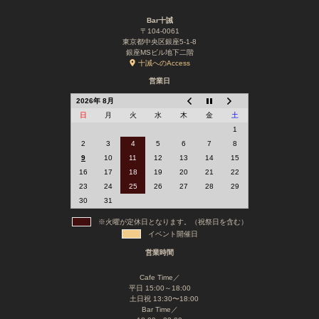
Bar十誡
〒104-0061
東京都中央区銀座5-1-8
銀座MSビル地下二階
十誡へのAccess
営業日
2026年 8月
日
月
火
水
木
金
土
1
2
3
4
5
6
7
8
9
10
11
12
13
14
15
16
17
18
19
20
21
22
23
24
25
26
27
28
29
30
31
※火曜が定休日となります。（祝祭日を含む）
イベント開催日
営業時間
Cafe Time／
平日 15:00～18:00
土日祝 13:30〜18:00
Bar Time／