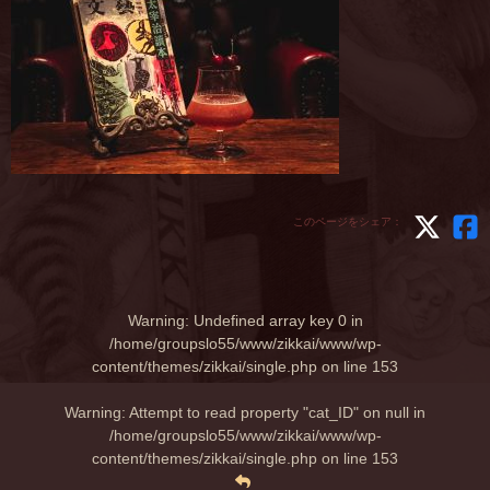
このページをシェア：
Warning
: Undefined array key 0 in
/home/groupslo55/www/zikkai/www/wp-
content/themes/zikkai/single.php
on line
153
Warning
: Attempt to read property "cat_ID" on null in
/home/groupslo55/www/zikkai/www/wp-
content/themes/zikkai/single.php
on line
153