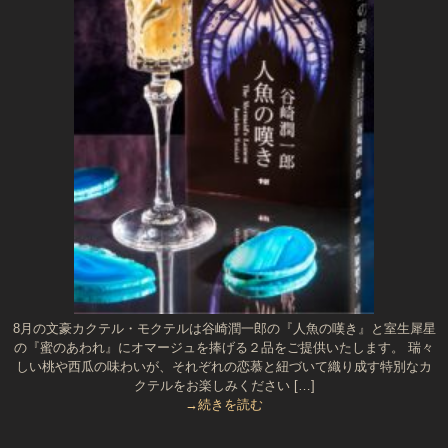
8月の文豪カクテル・モクテルは谷崎潤一郎の『人魚の嘆き』と室生犀星
の『蜜のあわれ』にオマージュを捧げる２品をご提供いたします。 瑞々
しい桃や西瓜の味わいが、それぞれの恋慕と紐づいて織り成す特別なカ
クテルをお楽しみください […]
→続きを読む