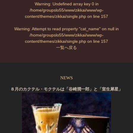
Warning
: Undefined array key 0 in
/home/groupslo55/www/zikkai/www/wp-
content/themes/zikkai/single.php
on line
157
Warning
: Attempt to read property "cat_name" on null in
/home/groupslo55/www/zikkai/www/wp-
content/themes/zikkai/single.php
on line
157
一覧へ戻る
NEWS
８月のカクテル・モクテルは「谷崎潤一郎」と「室生犀星」