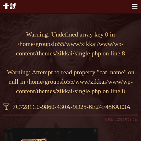
本文へスキップ
Warning
: Undefined array key 0 in
/home/groupslo55/www/zikkai/www/wp-
content/themes/zikkai/single.php
on line
8
Warning
: Attempt to read property "cat_name" on
null in
/home/groupslo55/www/zikkai/www/wp-
content/themes/zikkai/single.php
on line
8
7C7281C0-9860-430A-9D25-6E24F456AE3A
投稿日：2022年6月2日