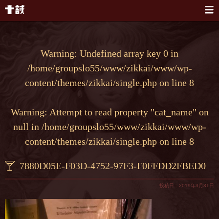
本文へスキップ
Warning
: Undefined array key 0 in
/home/groupslo55/www/zikkai/www/wp-
content/themes/zikkai/single.php
on line
8
Warning
: Attempt to read property "cat_name" on
null in
/home/groupslo55/www/zikkai/www/wp-
content/themes/zikkai/single.php
on line
8
7880D05E-F03D-4752-97F3-F0FFDD2FBED0
投稿日：2019年3月31日