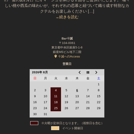
しい桃や西瓜の味わいが、それぞれの恋慕と紐づいて織り成す特別なカ
クテルをお楽しみください […]
→続きを読む
Bar十誡
〒104-0061
東京都中央区銀座5-1-8
銀座MSビル地下二階
十誡へのAccess
営業日
2026年 8月
日
月
火
水
木
金
土
1
2
3
4
5
6
7
8
9
10
11
12
13
14
15
16
17
18
19
20
21
22
23
24
25
26
27
28
29
30
31
※火曜が定休日となります。（祝祭日を含む）
イベント開催日