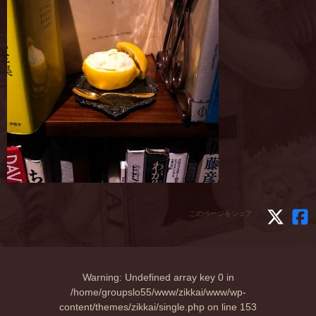
このページをシェア：
Warning
: Undefined array key 0 in
/home/groupslo55/www/zikkai/www/wp-
content/themes/zikkai/single.php
on line
153