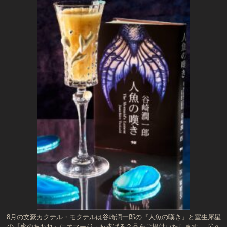
8月の文豪カクテル・モクテルは谷崎潤一郎の『人魚の嘆き』と室生犀星
の『蜜のあわれ』にオマージュを捧げる２品をご提供いたします。 瑞々