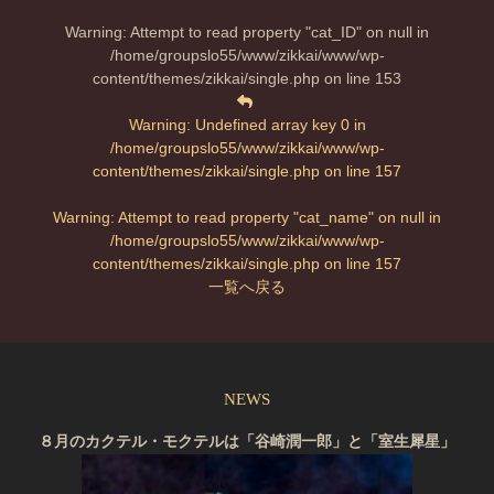
Warning
: Attempt to read property "cat_ID" on null in
/home/groupslo55/www/zikkai/www/wp-
content/themes/zikkai/single.php
on line
153
Warning
: Undefined array key 0 in
/home/groupslo55/www/zikkai/www/wp-
content/themes/zikkai/single.php
on line
157
Warning
: Attempt to read property "cat_name" on null in
/home/groupslo55/www/zikkai/www/wp-
content/themes/zikkai/single.php
on line
157
一覧へ戻る
NEWS
８月のカクテル・モクテルは「谷崎潤一郎」と「室生犀星」