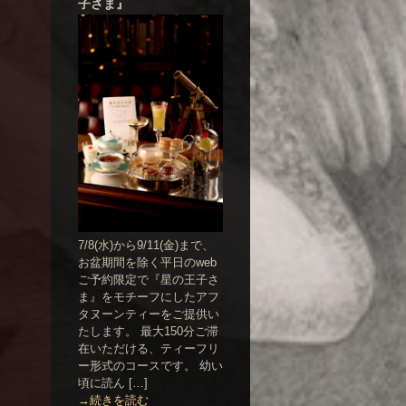
子さま』
7/8(水)から9/11(金)まで、
お盆期間を除く平日のweb
ご予約限定で『星の王子さ
ま』をモチーフにしたアフ
タヌーンティーをご提供い
たします。 最大150分ご滞
在いただける、ティーフリ
ー形式のコースです。 幼い
頃に読ん […]
→続きを読む