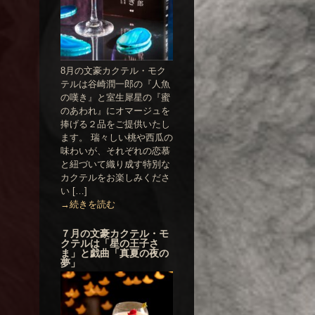
8月の文豪カクテル・モク
テルは谷崎潤一郎の『人魚
の嘆き』と室生犀星の『蜜
のあわれ』にオマージュを
捧げる２品をご提供いたし
ます。 瑞々しい桃や西瓜の
味わいが、それぞれの恋慕
と紐づいて織り成す特別な
カクテルをお楽しみくださ
い […]
→続きを読む
７月の文豪カクテル・モ
クテルは「星の王子さ
ま」と戯曲「真夏の夜の
夢」