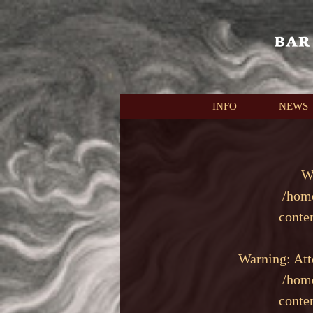
本文へスキップ
INFO
NEWS
W
/hom
conte
Warning
: At
/hom
conte