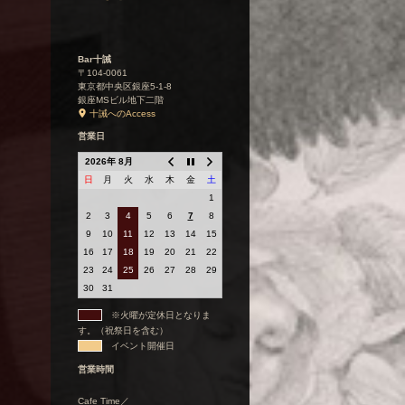
Bar十誡
〒104-0061
東京都中央区銀座5-1-8
銀座MSビル地下二階
十誡へのAccess
営業日
2026年 8月
日
月
火
水
木
金
土
1
2
3
4
5
6
7
8
9
10
11
12
13
14
15
16
17
18
19
20
21
22
23
24
25
26
27
28
29
30
31
※火曜が定休日となりま
す。（祝祭日を含む）
イベント開催日
営業時間
Cafe Time／