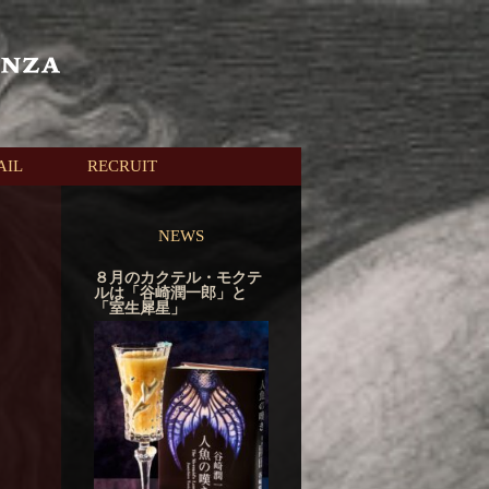
AIL
RECRUIT
NEWS
８月のカクテル・モクテ
ルは「谷崎潤一郎」と
「室生犀星」