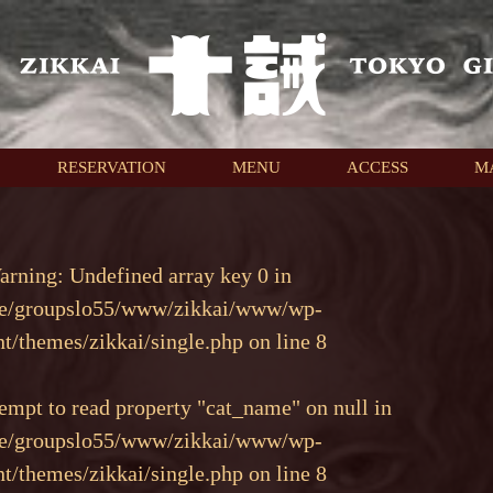
RESERVATION
MENU
ACCESS
M
arning
: Undefined array key 0 in
e/groupslo55/www/zikkai/www/wp-
nt/themes/zikkai/single.php
on line
8
tempt to read property "cat_name" on null in
e/groupslo55/www/zikkai/www/wp-
nt/themes/zikkai/single.php
on line
8