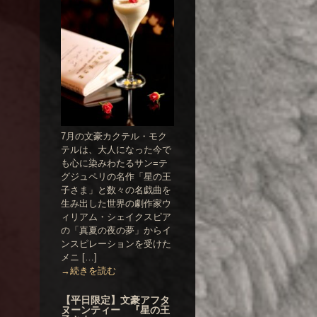
7月の文豪カクテル・モク
テルは、大人になった今で
も心に染みわたるサン=テ
グジュペリの名作「星の王
子さま」と数々の名戯曲を
生み出した世界の劇作家ウ
ィリアム・シェイクスピア
の「真夏の夜の夢」からイ
ンスピレーションを受けた
メニ […]
→続きを読む
【平日限定】文豪アフタ
ヌーンティー 『星の王