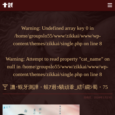
本文へスキップ
Warning
: Undefined array key 0 in
/home/groupslo55/www/zikkai/www/wp-
content/themes/zikkai/single.php
on line
8
Warning
: Attempt to read property "cat_name" on
null in
/home/groupslo55/www/zikkai/www/wp-
content/themes/zikkai/single.php
on line
8
譏･蜈牙測譁・蜈ｱ迥ｯ驕頑葦_繧｢繝ｼ蜀・75
投稿日：2026年1月23日