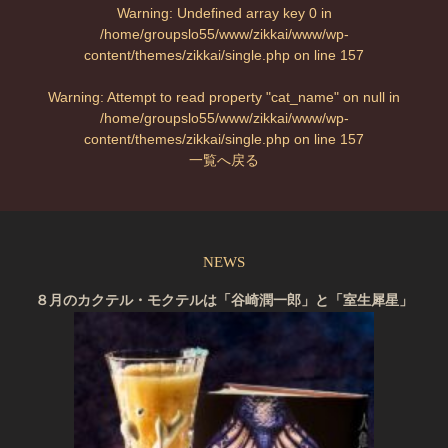
Warning
: Undefined array key 0 in
/home/groupslo55/www/zikkai/www/wp-
content/themes/zikkai/single.php
on line
157
Warning
: Attempt to read property "cat_name" on null in
/home/groupslo55/www/zikkai/www/wp-
content/themes/zikkai/single.php
on line
157
一覧へ戻る
NEWS
８月のカクテル・モクテルは「谷崎潤一郎」と「室生犀星」