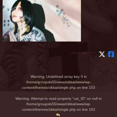
このページをシェア：
Warning
: Undefined array key 0 in
/home/groupslo55/www/zikkai/www/wp-
content/themes/zikkai/single.php
on line
153
Warning
: Attempt to read property "cat_ID" on null in
/home/groupslo55/www/zikkai/www/wp-
content/themes/zikkai/single.php
on line
153