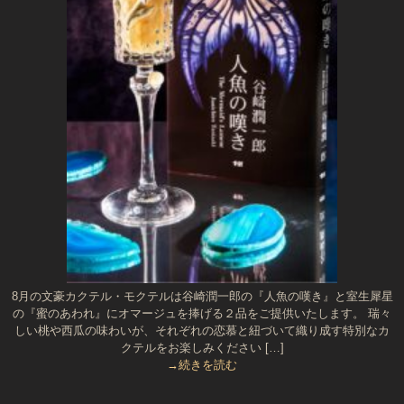
8月の文豪カクテル・モクテルは谷崎潤一郎の『人魚の嘆き』と室生犀星
の『蜜のあわれ』にオマージュを捧げる２品をご提供いたします。 瑞々
しい桃や西瓜の味わいが、それぞれの恋慕と紐づいて織り成す特別なカ
クテルをお楽しみください […]
→続きを読む