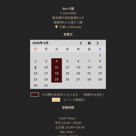
Bar十誡
〒104-0061
東京都中央区銀座5-1-8
銀座MSビル地下二階
十誡へのAccess
営業日
2026年 8月
日
月
火
水
木
金
土
1
2
3
4
5
6
7
8
9
10
11
12
13
14
15
16
17
18
19
20
21
22
23
24
25
26
27
28
29
30
31
※火曜が定休日となります。（祝祭日を含む）
イベント開催日
営業時間
Cafe Time／
平日 15:00～18:00
土日祝 13:30〜18:00
Bar Time／