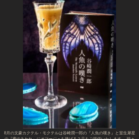
8月の文豪カクテル・モクテルは谷崎潤一郎の『人魚の嘆き』と室生犀星
の『蜜のあわれ』にオマージュを捧げる２品をご提供いたします。 瑞々