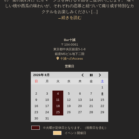
しい桃や西瓜の味わいが、それぞれの恋慕と紐づいて織り成す特別なカ
クテルをお楽しみください […]
→続きを読む
Bar十誡
〒104-0061
東京都中央区銀座5-1-8
銀座MSビル地下二階
十誡へのAccess
営業日
2026年 8月
日
月
火
水
木
金
土
1
2
3
4
5
6
7
8
9
10
11
12
13
14
15
16
17
18
19
20
21
22
23
24
25
26
27
28
29
30
31
※火曜が定休日となります。（祝祭日を含む）
イベント開催日