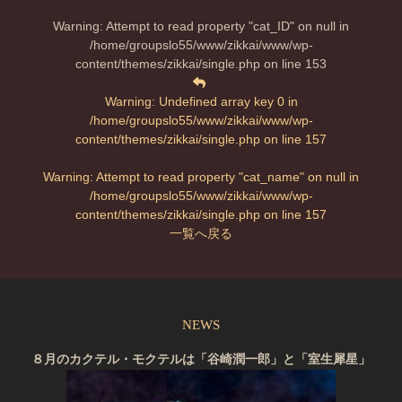
Warning
: Attempt to read property "cat_ID" on null in
/home/groupslo55/www/zikkai/www/wp-
content/themes/zikkai/single.php
on line
153
Warning
: Undefined array key 0 in
/home/groupslo55/www/zikkai/www/wp-
content/themes/zikkai/single.php
on line
157
Warning
: Attempt to read property "cat_name" on null in
/home/groupslo55/www/zikkai/www/wp-
content/themes/zikkai/single.php
on line
157
一覧へ戻る
NEWS
８月のカクテル・モクテルは「谷崎潤一郎」と「室生犀星」