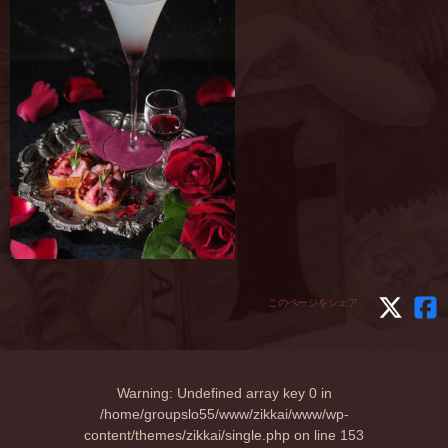
このページをシェア：
Warning
: Undefined array key 0 in
/home/groupslo55/www/zikkai/www/wp-
content/themes/zikkai/single.php
on line
153