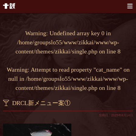
本文へスキップ
Warning
: Undefined array key 0 in
/home/groupslo55/www/zikkai/www/wp-
content/themes/zikkai/single.php
on line
8
Warning
: Attempt to read property "cat_name" on
null in
/home/groupslo55/www/zikkai/www/wp-
content/themes/zikkai/single.php
on line
8
DRCL新メニュー案①
投稿日：2025年8月14日