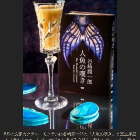
8月の文豪カクテル・モクテルは谷崎潤一郎の『人魚の嘆き』と室生犀星
の『蜜のあわれ』にオマージュを捧げる２品をご提供いたします。 瑞々