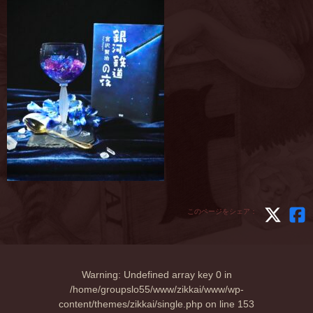
このページをシェア：
Warning
: Undefined array key 0 in
/home/groupslo55/www/zikkai/www/wp-
content/themes/zikkai/single.php
on line
153