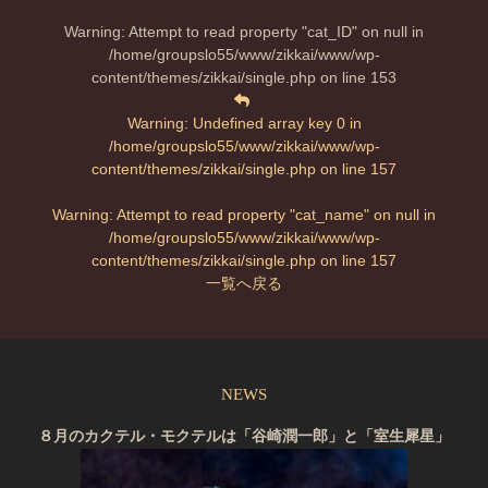
Warning
: Attempt to read property "cat_ID" on null in
/home/groupslo55/www/zikkai/www/wp-
content/themes/zikkai/single.php
on line
153
Warning
: Undefined array key 0 in
/home/groupslo55/www/zikkai/www/wp-
content/themes/zikkai/single.php
on line
157
Warning
: Attempt to read property "cat_name" on null in
/home/groupslo55/www/zikkai/www/wp-
content/themes/zikkai/single.php
on line
157
一覧へ戻る
NEWS
８月のカクテル・モクテルは「谷崎潤一郎」と「室生犀星」