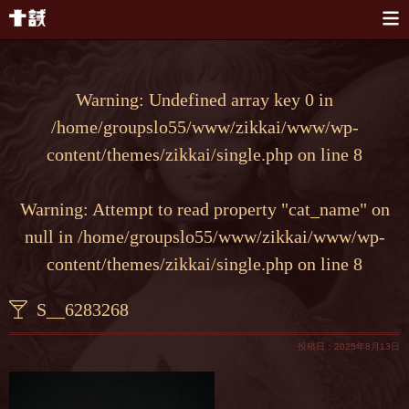
本文へスキップ
Warning
: Undefined array key 0 in
/home/groupslo55/www/zikkai/www/wp-
content/themes/zikkai/single.php
on line
8
Warning
: Attempt to read property "cat_name" on
null in
/home/groupslo55/www/zikkai/www/wp-
content/themes/zikkai/single.php
on line
8
S__6283268
投稿日：2025年8月13日