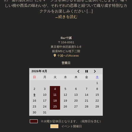
しい桃や西瓜の味わいが、それぞれの恋慕と紐づいて織り成す特別なカ
クテルをお楽しみください […]
→続きを読む
Bar十誡
〒104-0061
東京都中央区銀座5-1-8
銀座MSビル地下二階
十誡へのAccess
営業日
2026年 8月
日
月
火
水
木
金
土
1
2
3
4
5
6
7
8
9
10
11
12
13
14
15
16
17
18
19
20
21
22
23
24
25
26
27
28
29
30
31
※火曜が定休日となります。（祝祭日を含む）
イベント開催日