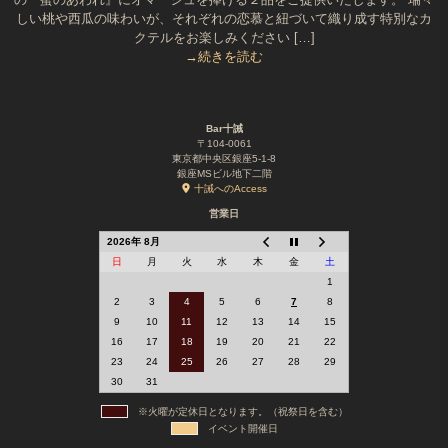
しい桃や西瓜の味わいが、それぞれの恋慕と紐づいて織り成す特別なカ
クテルをお楽しみください […]
→続きを読む
Bar十誡
〒104-0061
東京都中央区銀座5-1-8
銀座MSビル地下二階
十誡へのAccess
営業日
2026年 8月
日
月
火
水
木
金
土
1
2
3
4
5
6
7
8
9
10
11
12
13
14
15
16
17
18
19
20
21
22
23
24
25
26
27
28
29
30
31
※火曜が定休日となります。（祝祭日を含む）
イベント開催日