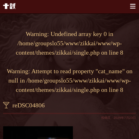
本文へスキップ
Warning
: Undefined array key 0 in
/home/groupslo55/www/zikkai/www/wp-
content/themes/zikkai/single.php
on line
8
Warning
: Attempt to read property "cat_name" on
null in
/home/groupslo55/www/zikkai/www/wp-
content/themes/zikkai/single.php
on line
8
reDSC04806
投稿日：2025年7月23日