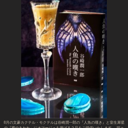
8月の文豪カクテル・モクテルは谷崎潤一郎の『人魚の嘆き』と室生犀星
の『蜜のあわれ』にオマージュを捧げる２品をご提供いたします。 瑞々