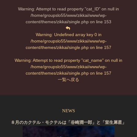
Warning
: Attempt to read property "cat_ID" on null in
/home/groupslo55/www/zikkai/www/wp-
content/themes/zikkai/single.php
on line
153
Warning
: Undefined array key 0 in
/home/groupslo55/www/zikkai/www/wp-
content/themes/zikkai/single.php
on line
157
Warning
: Attempt to read property "cat_name" on null in
/home/groupslo55/www/zikkai/www/wp-
content/themes/zikkai/single.php
on line
157
一覧へ戻る
NEWS
８月のカクテル・モクテルは「谷崎潤一郎」と「室生犀星」