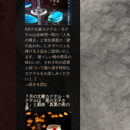
8月の文豪カクテル・モク
テルは谷崎潤一郎の『人魚
の嘆き』と室生犀星の『蜜
のあわれ』にオマージュを
捧げる２品をご提供いたし
ます。 瑞々しい桃や西瓜の
味わいが、それぞれの恋慕
と紐づいて織り成す特別な
カクテルをお楽しみくださ
い […]
→続きを読む
７月の文豪カクテル・モ
クテルは「星の王子さ
ま」と戯曲「真夏の夜の
夢」