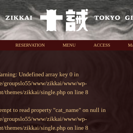
RESERVATION
MENU
ACCESS
M
arning
: Undefined array key 0 in
e/groupslo55/www/zikkai/www/wp-
nt/themes/zikkai/single.php
on line
8
tempt to read property "cat_name" on null in
e/groupslo55/www/zikkai/www/wp-
nt/themes/zikkai/single.php
on line
8