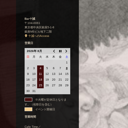
Bar十誡
〒104-0061
東京都中央区銀座5-1-8
銀座MSビル地下二階
十誡へのAccess
営業日
2026年 8月
日
月
火
水
木
金
土
1
2
3
4
5
6
7
8
9
10
11
12
13
14
15
16
17
18
19
20
21
22
23
24
25
26
27
28
29
30
31
※火曜が定休日となりま
す。（祝祭日を含む）
イベント開催日
営業時間
Cafe Time／