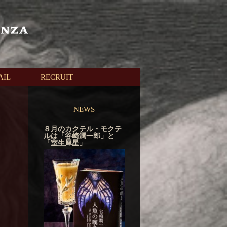
AIL
RECRUIT
NEWS
８月のカクテル・モクテ
ルは「谷崎潤一郎」と
「室生犀星」