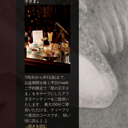
子さま』
7/8(水)から9/11(金)まで、
お盆期間を除く平日のweb
ご予約限定で『星の王子さ
ま』をモチーフにしたアフ
タヌーンティーをご提供い
たします。 最大150分ご滞
在いただける、ティーフリ
ー形式のコースです。 幼い
頃に読ん […]
→続きを読む