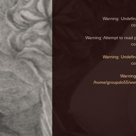
Warning
: Undefin
co
Warning
: Attempt to read 
co
Warning
: Undefin
co
Warning
/home/groupslo55/www