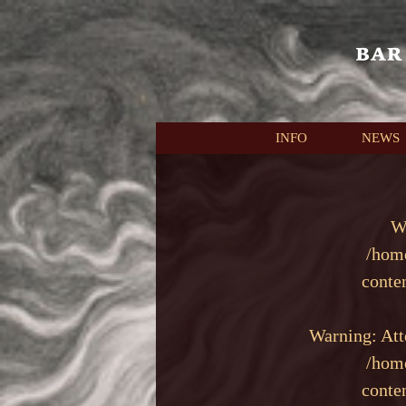
本文へスキップ
INFO
NEWS
W
/hom
conte
Warning
: At
/hom
conte