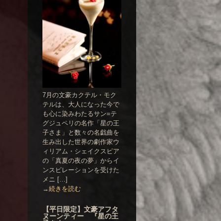
7月の文豪カクテル・モク
テルは、大人になった今で
も心に染みわたるサン=テ
グジュペリの名作「星の王
子さま」と数々の名戯曲を
生み出した世界の劇作家ウ
ィリアム・シェイクスピア
の「真夏の夜の夢」からイ
ンスピレーションを受けた
メニ […]
→続きを読む
【平日限定】文豪アフタ
ヌーンティー 『星の王