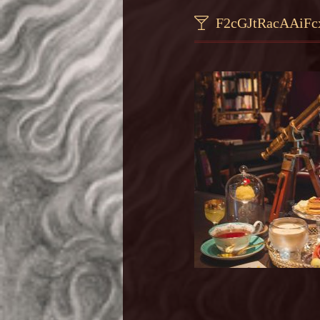
F2cGJtRacAAiFc