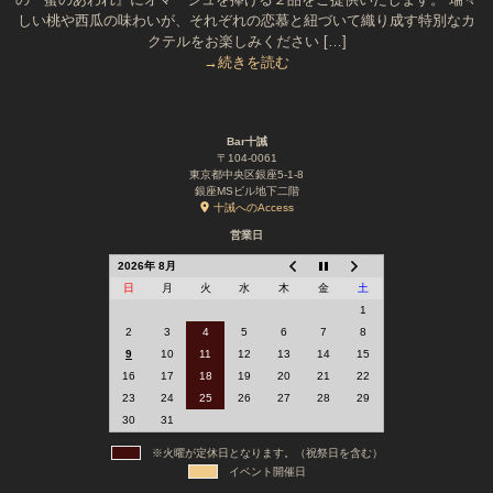
しい桃や西瓜の味わいが、それぞれの恋慕と紐づいて織り成す特別なカ
クテルをお楽しみください […]
→続きを読む
Bar十誡
〒104-0061
東京都中央区銀座5-1-8
銀座MSビル地下二階
十誡へのAccess
営業日
2026年 8月
日
月
火
水
木
金
土
1
2
3
4
5
6
7
8
9
10
11
12
13
14
15
16
17
18
19
20
21
22
23
24
25
26
27
28
29
30
31
※火曜が定休日となります。（祝祭日を含む）
イベント開催日