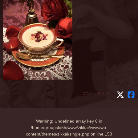
このページをシェア：
Warning
: Undefined array key 0 in
/home/groupslo55/www/zikkai/www/wp-
content/themes/zikkai/single.php
on line
153