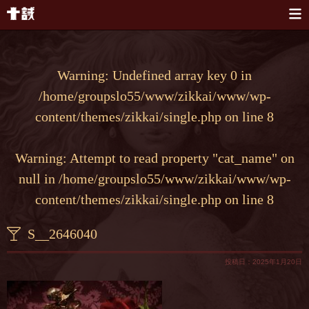
本文へスキップ
Warning
: Undefined array key 0 in
/home/groupslo55/www/zikkai/www/wp-
content/themes/zikkai/single.php
on line
8
Warning
: Attempt to read property "cat_name" on
null in
/home/groupslo55/www/zikkai/www/wp-
content/themes/zikkai/single.php
on line
8
S__2646040
投稿日：2025年1月20日