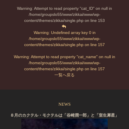
Warning
: Attempt to read property "cat_ID" on null in
/home/groupslo55/www/zikkai/www/wp-
content/themes/zikkai/single.php
on line
153
Warning
: Undefined array key 0 in
/home/groupslo55/www/zikkai/www/wp-
content/themes/zikkai/single.php
on line
157
Warning
: Attempt to read property "cat_name" on null in
/home/groupslo55/www/zikkai/www/wp-
content/themes/zikkai/single.php
on line
157
一覧へ戻る
NEWS
８月のカクテル・モクテルは「谷崎潤一郎」と「室生犀星」