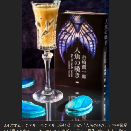
8月の文豪カクテル・モクテルは谷崎潤一郎の『人魚の嘆き』と室生犀星
の『蜜のあわれ』にオマージュを捧げる２品をご提供いたします。 瑞々