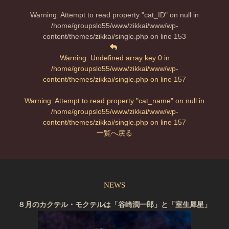
Warning
: Attempt to read property "cat_ID" on null in
/home/groupslo55/www/zikkai/www/wp-
content/themes/zikkai/single.php
on line
153
Warning
: Undefined array key 0 in
/home/groupslo55/www/zikkai/www/wp-
content/themes/zikkai/single.php
on line
157
Warning
: Attempt to read property "cat_name" on null in
/home/groupslo55/www/zikkai/www/wp-
content/themes/zikkai/single.php
on line
157
一覧へ戻る
NEWS
８月のカクテル・モクテルは「谷崎潤一郎」と「室生犀星」