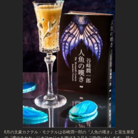
8月の文豪カクテル・モクテルは谷崎潤一郎の『人魚の嘆き』と室生犀星
の『蜜のあわれ』にオマージュを捧げる２品をご提供いたします。 瑞々