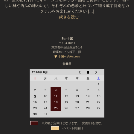
しい桃や西瓜の味わいが、それぞれの恋慕と紐づいて織り成す特別なカ
クテルをお楽しみください […]
→続きを読む
Bar十誡
〒104-0061
東京都中央区銀座5-1-8
銀座MSビル地下二階
十誡へのAccess
営業日
2026年 8月
日
月
火
水
木
金
土
1
2
3
4
5
6
7
8
9
10
11
12
13
14
15
16
17
18
19
20
21
22
23
24
25
26
27
28
29
30
31
※火曜が定休日となります。（祝祭日を含む）
イベント開催日