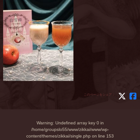
このページをシェア：
Warning
: Undefined array key 0 in
/home/groupslo55/www/zikkai/www/wp-
content/themes/zikkai/single.php
on line
153