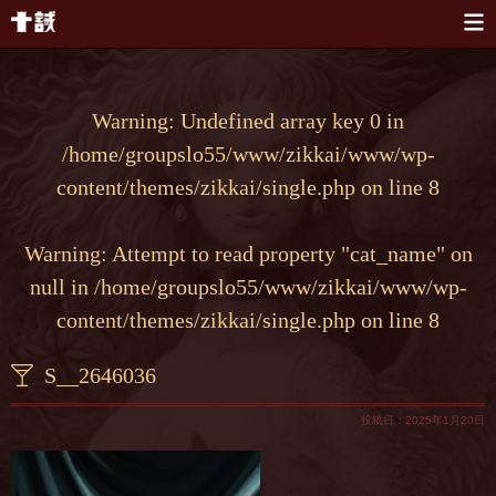
本文へスキップ
Warning
: Undefined array key 0 in
/home/groupslo55/www/zikkai/www/wp-
content/themes/zikkai/single.php
on line
8
Warning
: Attempt to read property "cat_name" on
null in
/home/groupslo55/www/zikkai/www/wp-
content/themes/zikkai/single.php
on line
8
S__2646036
投稿日：2025年1月20日