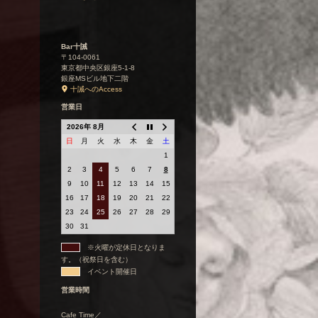
Bar十誡
〒104-0061
東京都中央区銀座5-1-8
銀座MSビル地下二階
十誡へのAccess
営業日
2026年 8月
日
月
火
水
木
金
土
1
2
3
4
5
6
7
8
9
10
11
12
13
14
15
16
17
18
19
20
21
22
23
24
25
26
27
28
29
30
31
※火曜が定休日となりま
す。（祝祭日を含む）
イベント開催日
営業時間
Cafe Time／