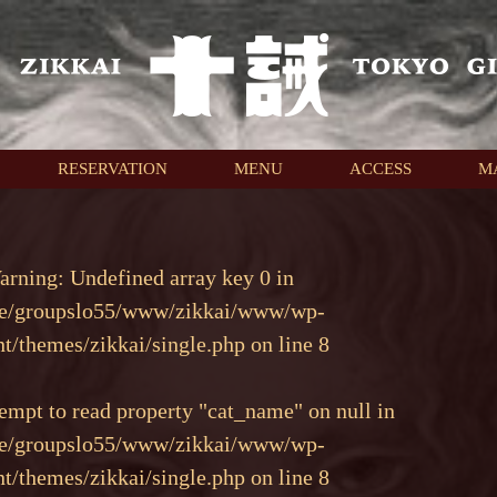
RESERVATION
MENU
ACCESS
M
arning
: Undefined array key 0 in
e/groupslo55/www/zikkai/www/wp-
nt/themes/zikkai/single.php
on line
8
tempt to read property "cat_name" on null in
e/groupslo55/www/zikkai/www/wp-
nt/themes/zikkai/single.php
on line
8