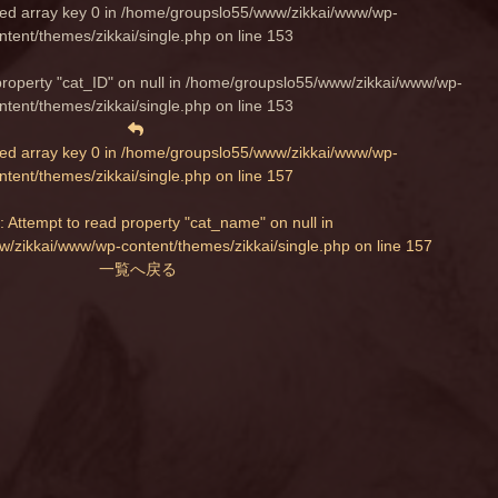
ed array key 0 in
/home/groupslo55/www/zikkai/www/wp-
ntent/themes/zikkai/single.php
on line
153
property "cat_ID" on null in
/home/groupslo55/www/zikkai/www/wp-
ntent/themes/zikkai/single.php
on line
153
ed array key 0 in
/home/groupslo55/www/zikkai/www/wp-
ntent/themes/zikkai/single.php
on line
157
: Attempt to read property "cat_name" on null in
/zikkai/www/wp-content/themes/zikkai/single.php
on line
157
一覧へ戻る