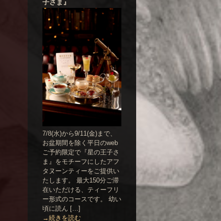
子さま』
7/8(水)から9/11(金)まで、
お盆期間を除く平日のweb
ご予約限定で『星の王子さ
ま』をモチーフにしたアフ
タヌーンティーをご提供い
たします。 最大150分ご滞
在いただける、ティーフリ
ー形式のコースです。 幼い
頃に読ん […]
→続きを読む