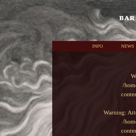
本文へスキップ
INFO
NEWS
W
/hom
conte
Warning
: At
/hom
conte