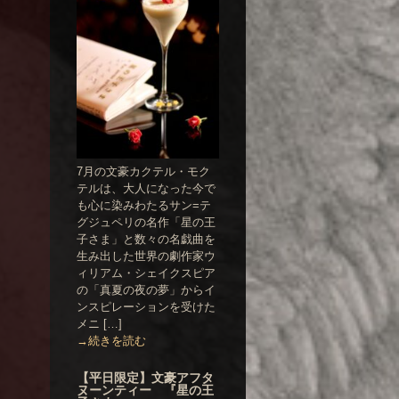
7月の文豪カクテル・モク
テルは、大人になった今で
も心に染みわたるサン=テ
グジュペリの名作「星の王
子さま」と数々の名戯曲を
生み出した世界の劇作家ウ
ィリアム・シェイクスピア
の「真夏の夜の夢」からイ
ンスピレーションを受けた
メニ […]
→続きを読む
【平日限定】文豪アフタ
ヌーンティー 『星の王