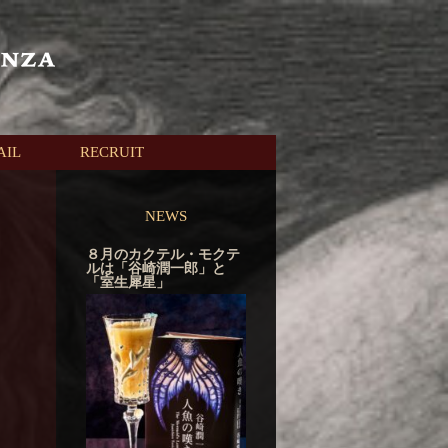
AIL
RECRUIT
NEWS
８月のカクテル・モクテ
ルは「谷崎潤一郎」と
「室生犀星」