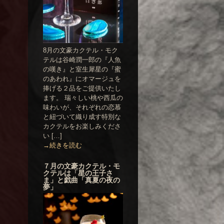
8月の文豪カクテル・モク
テルは谷崎潤一郎の『人魚
の嘆き』と室生犀星の『蜜
のあわれ』にオマージュを
捧げる２品をご提供いたし
ます。 瑞々しい桃や西瓜の
味わいが、それぞれの恋慕
と紐づいて織り成す特別な
カクテルをお楽しみくださ
い […]
→続きを読む
７月の文豪カクテル・モ
クテルは「星の王子さ
ま」と戯曲「真夏の夜の
夢」