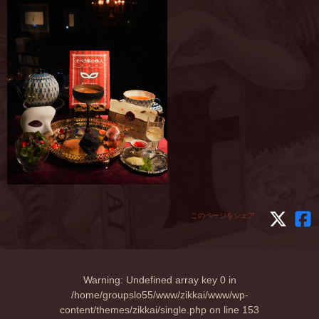
このページをシェア：
Warning
: Undefined array key 0 in
/home/groupslo55/www/zikkai/www/wp-
content/themes/zikkai/single.php
on line
153