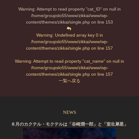
Warning
: Attempt to read property "cat_ID" on null in
/home/groupslo55/www/zikkai/www/wp-
content/themes/zikkai/single.php
on line
153
Warning
: Undefined array key 0 in
/home/groupslo55/www/zikkai/www/wp-
content/themes/zikkai/single.php
on line
157
Warning
: Attempt to read property "cat_name" on null in
/home/groupslo55/www/zikkai/www/wp-
content/themes/zikkai/single.php
on line
157
一覧へ戻る
NEWS
８月のカクテル・モクテルは「谷崎潤一郎」と「室生犀星」