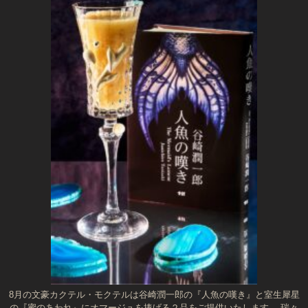
8月の文豪カクテル・モクテルは谷崎潤一郎の『人魚の嘆き』と室生犀星
の『蜜のあわれ』にオマージュを捧げる２品をご提供いたします。 瑞々