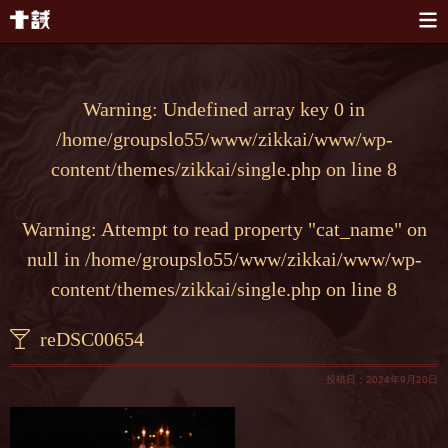
本文へスキップ
Warning
: Undefined array key 0 in
/home/groupslo55/www/zikkai/www/wp-
content/themes/zikkai/single.php
on line
8
Warning
: Attempt to read property "cat_name" on
null in
/home/groupslo55/www/zikkai/www/wp-
content/themes/zikkai/single.php
on line
8
reDSC00654
投稿日：2024年9月20日