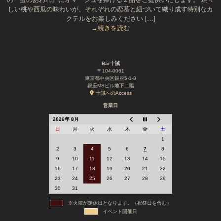
しい桃や西瓜の味わいが、それぞれの恋慕と紐づいて織り成す特別なカ
クテルをお楽しみください […]
→続きを読む
Bar十誡
〒104-0061
東京都中央区銀座5-1-8
銀座MSビル地下二階
十誡へのAccess
営業日
2026年 8月
日
月
火
水
木
金
土
1
2
3
4
5
6
7
8
9
10
11
12
13
14
15
16
17
18
19
20
21
22
23
24
25
26
27
28
29
30
31
※火曜が定休日となります。（祝祭日を含む）
イベント開催日