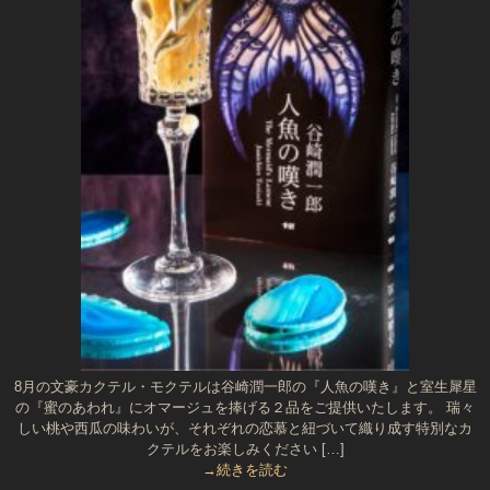
8月の文豪カクテル・モクテルは谷崎潤一郎の『人魚の嘆き』と室生犀星
の『蜜のあわれ』にオマージュを捧げる２品をご提供いたします。 瑞々
しい桃や西瓜の味わいが、それぞれの恋慕と紐づいて織り成す特別なカ
クテルをお楽しみください […]
→続きを読む