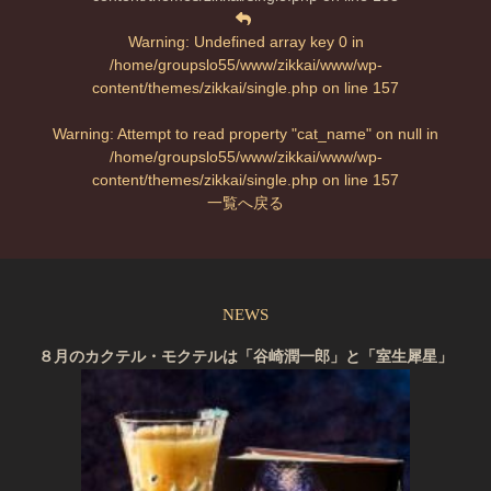
Warning
: Undefined array key 0 in
/home/groupslo55/www/zikkai/www/wp-
content/themes/zikkai/single.php
on line
157
Warning
: Attempt to read property "cat_name" on null in
/home/groupslo55/www/zikkai/www/wp-
content/themes/zikkai/single.php
on line
157
一覧へ戻る
NEWS
８月のカクテル・モクテルは「谷崎潤一郎」と「室生犀星」