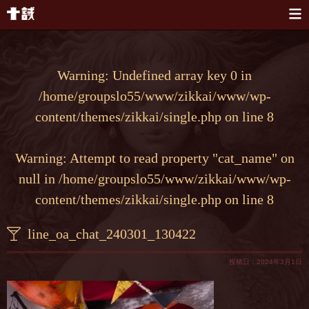
本文へスキップ
Warning
: Undefined array key 0 in
/home/groupslo55/www/zikkai/www/wp-
content/themes/zikkai/single.php
on line
8
Warning
: Attempt to read property "cat_name" on
null in
/home/groupslo55/www/zikkai/www/wp-
content/themes/zikkai/single.php
on line
8
line_oa_chat_240301_130422
投稿日：2024年3月1日