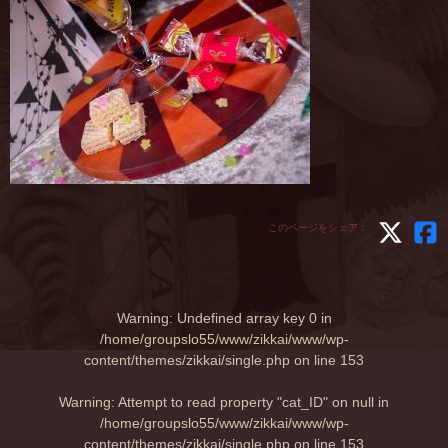
このページをシェア：
Warning
: Undefined array key 0 in
/home/groupslo55/www/zikkai/www/wp-
content/themes/zikkai/single.php
on line
153
Warning
: Attempt to read property "cat_ID" on null in
/home/groupslo55/www/zikkai/www/wp-
content/themes/zikkai/single.php
on line
153