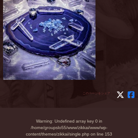
このページをシェア：
Warning
: Undefined array key 0 in
/home/groupslo55/www/zikkai/www/wp-
content/themes/zikkai/single.php
on line
153