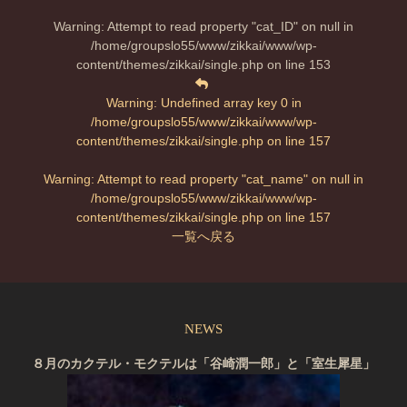
Warning
: Attempt to read property "cat_ID" on null in
/home/groupslo55/www/zikkai/www/wp-
content/themes/zikkai/single.php
on line
153
Warning
: Undefined array key 0 in
/home/groupslo55/www/zikkai/www/wp-
content/themes/zikkai/single.php
on line
157
Warning
: Attempt to read property "cat_name" on null in
/home/groupslo55/www/zikkai/www/wp-
content/themes/zikkai/single.php
on line
157
一覧へ戻る
NEWS
８月のカクテル・モクテルは「谷崎潤一郎」と「室生犀星」