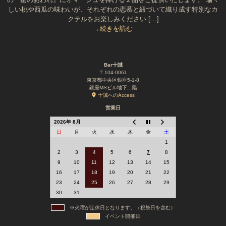
しい桃や西瓜の味わいが、それぞれの恋慕と紐づいて織り成す特別なカ
クテルをお楽しみください […]
→続きを読む
Bar十誡
〒104-0061
東京都中央区銀座5-1-8
銀座MSビル地下二階
十誡へのAccess
営業日
2026年 8月
日
月
火
水
木
金
土
1
2
3
4
5
6
7
8
9
10
11
12
13
14
15
16
17
18
19
20
21
22
23
24
25
26
27
28
29
30
31
※火曜が定休日となります。（祝祭日を含む）
イベント開催日