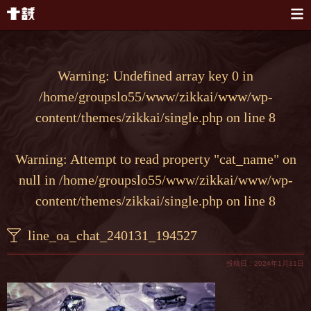
本文へスキップ
Warning
: Undefined array key 0 in
/home/groupslo55/www/zikkai/www/wp-
content/themes/zikkai/single.php
on line
8
Warning
: Attempt to read property "cat_name" on
null in
/home/groupslo55/www/zikkai/www/wp-
content/themes/zikkai/single.php
on line
8
line_oa_chat_240131_194527
投稿日：2024年1月31日