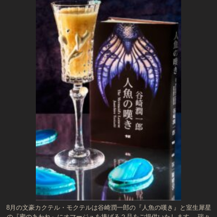
8月の文豪カクテル・モクテルは谷崎潤一郎の『人魚の嘆き』と室生犀星
の『蜜のあわれ』にオマージュを捧げる２品をご提供いたします。 瑞々