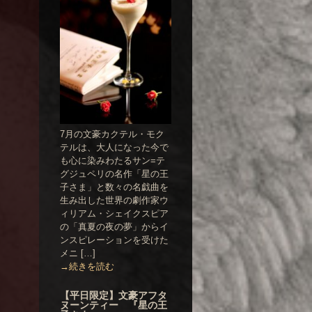
7月の文豪カクテル・モク
テルは、大人になった今で
も心に染みわたるサン=テ
グジュペリの名作「星の王
子さま」と数々の名戯曲を
生み出した世界の劇作家ウ
ィリアム・シェイクスピア
の「真夏の夜の夢」からイ
ンスピレーションを受けた
メニ […]
→続きを読む
【平日限定】文豪アフタ
ヌーンティー 『星の王