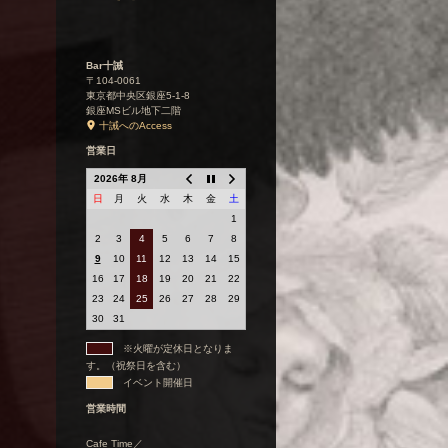
Bar十誡
〒104-0061
東京都中央区銀座5-1-8
銀座MSビル地下二階
十誡へのAccess
営業日
2026年 8月
日
月
火
水
木
金
土
1
2
3
4
5
6
7
8
9
10
11
12
13
14
15
16
17
18
19
20
21
22
23
24
25
26
27
28
29
30
31
※火曜が定休日となりま
す。（祝祭日を含む）
イベント開催日
営業時間
Cafe Time／