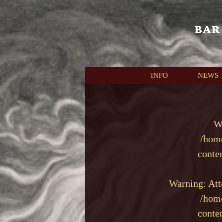
本文へスキップ
INFO
NEWS
W
/hom
conte
Warning
: At
/hom
conte