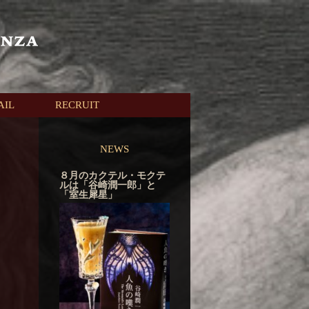
AIL
RECRUIT
NEWS
８月のカクテル・モクテ
ルは「谷崎潤一郎」と
「室生犀星」