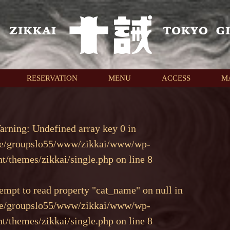
RESERVATION
MENU
ACCESS
M
arning
: Undefined array key 0 in
e/groupslo55/www/zikkai/www/wp-
nt/themes/zikkai/single.php
on line
8
tempt to read property "cat_name" on null in
e/groupslo55/www/zikkai/www/wp-
nt/themes/zikkai/single.php
on line
8