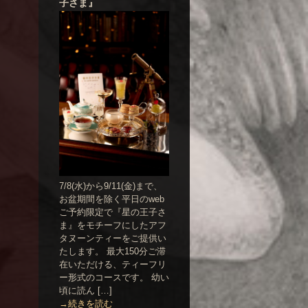
子さま』
7/8(水)から9/11(金)まで、
お盆期間を除く平日のweb
ご予約限定で『星の王子さ
ま』をモチーフにしたアフ
タヌーンティーをご提供い
たします。 最大150分ご滞
在いただける、ティーフリ
ー形式のコースです。 幼い
頃に読ん […]
→続きを読む