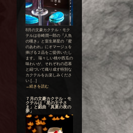
8月の文豪カクテル・モク
テルは谷崎潤一郎の『人魚
の嘆き』と室生犀星の『蜜
のあわれ』にオマージュを
捧げる２品をご提供いたし
ます。 瑞々しい桃や西瓜の
味わいが、それぞれの恋慕
と紐づいて織り成す特別な
カクテルをお楽しみくださ
い […]
→続きを読む
７月の文豪カクテル・モ
クテルは「星の王子さ
ま」と戯曲「真夏の夜の
夢」