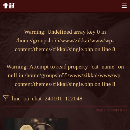
本文へスキップ
Warning
: Undefined array key 0 in
/home/groupslo55/www/zikkai/www/wp-
content/themes/zikkai/single.php
on line
8
Warning
: Attempt to read property "cat_name" on
null in
/home/groupslo55/www/zikkai/www/wp-
content/themes/zikkai/single.php
on line
8
line_oa_chat_240101_122048
投稿日：2024年1月1日