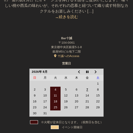
しい桃や西瓜の味わいが、それぞれの恋慕と紐づいて織り成す特別なカ
クテルをお楽しみください […]
→続きを読む
Bar十誡
〒104-0061
東京都中央区銀座5-1-8
銀座MSビル地下二階
十誡へのAccess
営業日
2026年 8月
日
月
火
水
木
金
土
1
2
3
4
5
6
7
8
9
10
11
12
13
14
15
16
17
18
19
20
21
22
23
24
25
26
27
28
29
30
31
※火曜が定休日となります。（祝祭日を含む）
イベント開催日