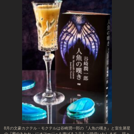
8月の文豪カクテル・モクテルは谷崎潤一郎の『人魚の嘆き』と室生犀星
の『蜜のあわれ』にオマージュを捧げる２品をご提供いたします。 瑞々