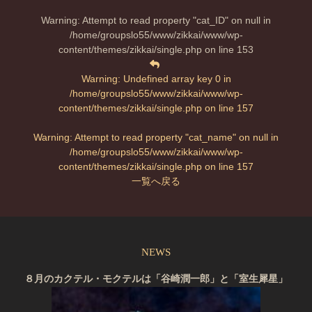
Warning
: Attempt to read property "cat_ID" on null in
/home/groupslo55/www/zikkai/www/wp-
content/themes/zikkai/single.php
on line
153
Warning
: Undefined array key 0 in
/home/groupslo55/www/zikkai/www/wp-
content/themes/zikkai/single.php
on line
157
Warning
: Attempt to read property "cat_name" on null in
/home/groupslo55/www/zikkai/www/wp-
content/themes/zikkai/single.php
on line
157
一覧へ戻る
NEWS
８月のカクテル・モクテルは「谷崎潤一郎」と「室生犀星」