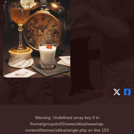
このページをシェア：
Warning
: Undefined array key 0 in
/home/groupslo55/www/zikkai/www/wp-
content/themes/zikkai/single.php
on line
153