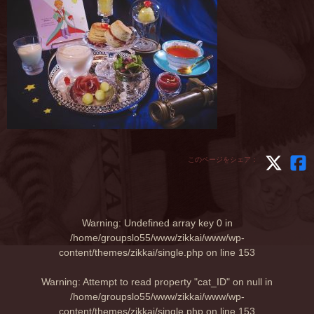
このページをシェア：
Warning
: Undefined array key 0 in
/home/groupslo55/www/zikkai/www/wp-
content/themes/zikkai/single.php
on line
153
Warning
: Attempt to read property "cat_ID" on null in
/home/groupslo55/www/zikkai/www/wp-
content/themes/zikkai/single.php
on line
153