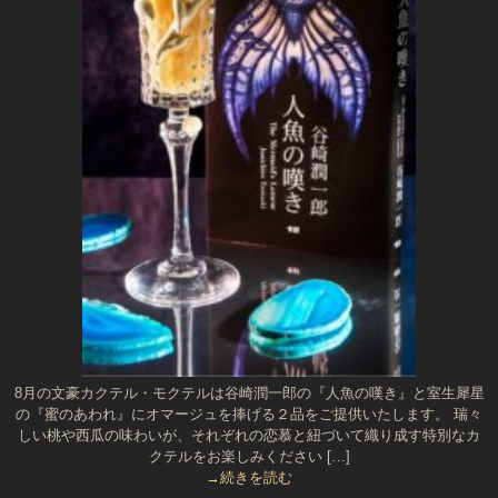
8月の文豪カクテル・モクテルは谷崎潤一郎の『人魚の嘆き』と室生犀星
の『蜜のあわれ』にオマージュを捧げる２品をご提供いたします。 瑞々
しい桃や西瓜の味わいが、それぞれの恋慕と紐づいて織り成す特別なカ
クテルをお楽しみください […]
→続きを読む