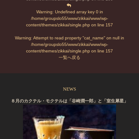
Warning
: Undefined array key 0 in
/home/groupslo55/www/zikkai/www/wp-
content/themes/zikkai/single.php
on line
157
Warning
: Attempt to read property "cat_name" on null in
/home/groupslo55/www/zikkai/www/wp-
content/themes/zikkai/single.php
on line
157
一覧へ戻る
NEWS
８月のカクテル・モクテルは「谷崎潤一郎」と「室生犀星」