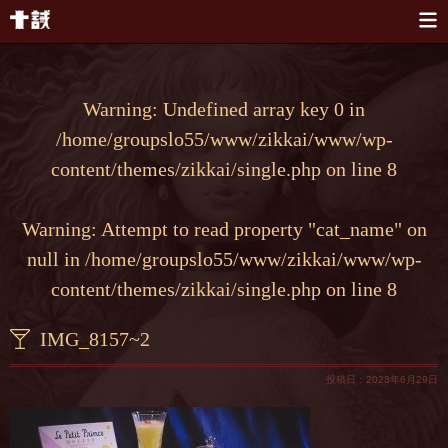
本文へスキップ
Warning
: Undefined array key 0 in
/home/groupslo55/www/zikkai/www/wp-
content/themes/zikkai/single.php
on line
8
Warning
: Attempt to read property "cat_name" on
null in
/home/groupslo55/www/zikkai/www/wp-
content/themes/zikkai/single.php
on line
8
IMG_8157~2
投稿日：2023年6月29日