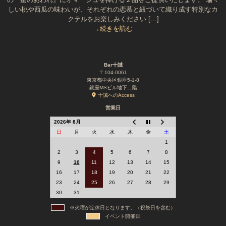
しい桃や西瓜の味わいが、それぞれの恋慕と紐づいて織り成す特別なカ
クテルをお楽しみください […]
→続きを読む
Bar十誡
〒104-0061
東京都中央区銀座5-1-8
銀座MSビル地下二階
十誡へのAccess
営業日
2026年 8月
日
月
火
水
木
金
土
1
2
3
4
5
6
7
8
9
10
11
12
13
14
15
16
17
18
19
20
21
22
23
24
25
26
27
28
29
30
31
※火曜が定休日となります。（祝祭日を含む）
イベント開催日