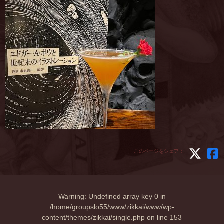
このページをシェア：
Warning
: Undefined array key 0 in
/home/groupslo55/www/zikkai/www/wp-
content/themes/zikkai/single.php
on line
153