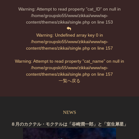
Warning
: Attempt to read property "cat_ID" on null in
/home/groupslo55/www/zikkai/www/wp-
content/themes/zikkai/single.php
on line
153
Warning
: Undefined array key 0 in
/home/groupslo55/www/zikkai/www/wp-
content/themes/zikkai/single.php
on line
157
Warning
: Attempt to read property "cat_name" on null in
/home/groupslo55/www/zikkai/www/wp-
content/themes/zikkai/single.php
on line
157
一覧へ戻る
NEWS
８月のカクテル・モクテルは「谷崎潤一郎」と「室生犀星」