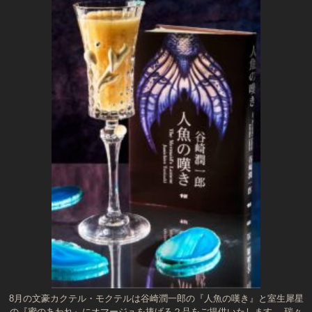
8月の文豪カクテル・モクテルは谷崎潤一郎の『人魚の嘆き』と室生犀星
の『蜜のあわれ』にオマージュを捧げる２品をご提供いたします。 瑞々