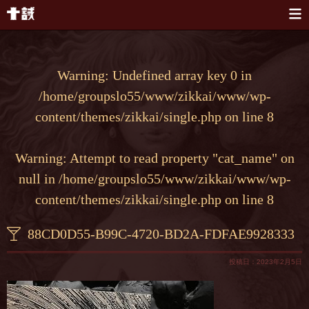
本文へスキップ
Warning
: Undefined array key 0 in
/home/groupslo55/www/zikkai/www/wp-
content/themes/zikkai/single.php
on line
8
Warning
: Attempt to read property "cat_name" on
null in
/home/groupslo55/www/zikkai/www/wp-
content/themes/zikkai/single.php
on line
8
88CD0D55-B99C-4720-BD2A-FDFAE9928333
投稿日：2023年2月5日