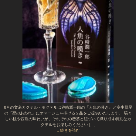
8月の文豪カクテル・モクテルは谷崎潤一郎の『人魚の嘆き』と室生犀星
の『蜜のあわれ』にオマージュを捧げる２品をご提供いたします。 瑞々
しい桃や西瓜の味わいが、それぞれの恋慕と紐づいて織り成す特別なカ
クテルをお楽しみください […]
→続きを読む