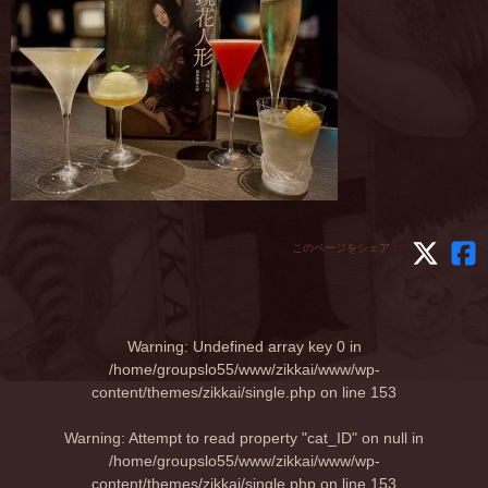
このページをシェア：
Warning
: Undefined array key 0 in
/home/groupslo55/www/zikkai/www/wp-
content/themes/zikkai/single.php
on line
153
Warning
: Attempt to read property "cat_ID" on null in
/home/groupslo55/www/zikkai/www/wp-
content/themes/zikkai/single.php
on line
153