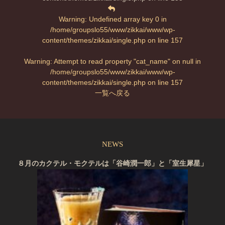
Warning
: Undefined array key 0 in
/home/groupslo55/www/zikkai/www/wp-
content/themes/zikkai/single.php
on line
157
Warning
: Attempt to read property "cat_name" on null in
/home/groupslo55/www/zikkai/www/wp-
content/themes/zikkai/single.php
on line
157
一覧へ戻る
NEWS
８月のカクテル・モクテルは「谷崎潤一郎」と「室生犀星」