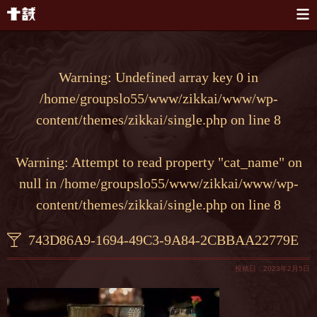
本文へスキップ
Warning
: Undefined array key 0 in
/home/groupslo55/www/zikkai/www/wp-
content/themes/zikkai/single.php
on line
8
Warning
: Attempt to read property "cat_name" on
null in
/home/groupslo55/www/zikkai/www/wp-
content/themes/zikkai/single.php
on line
8
743D86A9-1694-49C3-9A84-2CBBAA22779E
投稿日：2023年2月5日