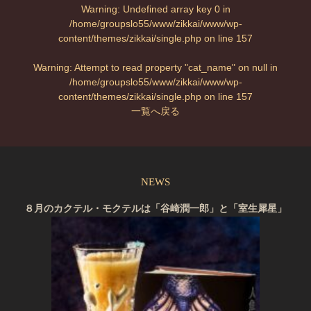
Warning
: Undefined array key 0 in
/home/groupslo55/www/zikkai/www/wp-
content/themes/zikkai/single.php
on line
157
Warning
: Attempt to read property "cat_name" on null in
/home/groupslo55/www/zikkai/www/wp-
content/themes/zikkai/single.php
on line
157
一覧へ戻る
NEWS
８月のカクテル・モクテルは「谷崎潤一郎」と「室生犀星」