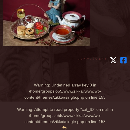
このページをシェア：
Warning
: Undefined array key 0 in
/home/groupslo55/www/zikkai/www/wp-
content/themes/zikkai/single.php
on line
153
Warning
: Attempt to read property "cat_ID" on null in
/home/groupslo55/www/zikkai/www/wp-
content/themes/zikkai/single.php
on line
153