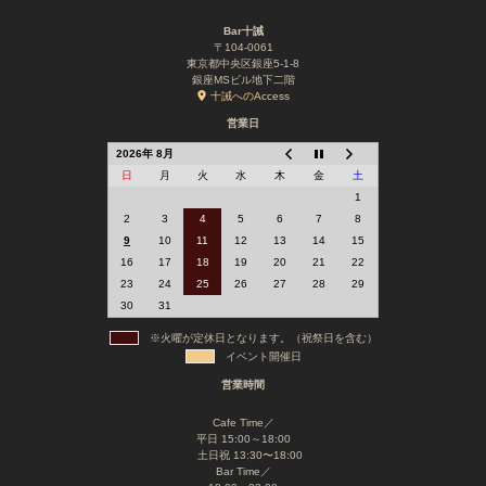
Bar十誡
〒104-0061
東京都中央区銀座5-1-8
銀座MSビル地下二階
十誡へのAccess
営業日
2026年 8月
日
月
火
水
木
金
土
1
2
3
4
5
6
7
8
9
10
11
12
13
14
15
16
17
18
19
20
21
22
23
24
25
26
27
28
29
30
31
※火曜が定休日となります。（祝祭日を含む）
イベント開催日
営業時間
Cafe Time／
平日 15:00～18:00
土日祝 13:30〜18:00
Bar Time／