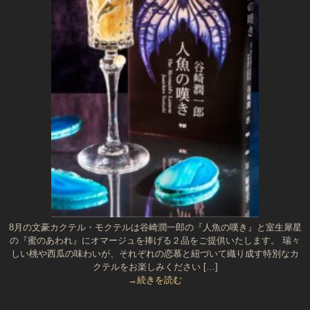
8月の文豪カクテル・モクテルは谷崎潤一郎の『人魚の嘆き』と室生犀星
の『蜜のあわれ』にオマージュを捧げる２品をご提供いたします。 瑞々
しい桃や西瓜の味わいが、それぞれの恋慕と紐づいて織り成す特別なカ
クテルをお楽しみください […]
→続きを読む