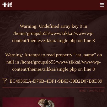
本文へスキップ
Warning
: Undefined array key 0 in
/home/groupslo55/www/zikkai/www/wp-
content/themes/zikkai/single.php
on line
8
Warning
: Attempt to read property "cat_name" on
null in
/home/groupslo55/www/zikkai/www/wp-
content/themes/zikkai/single.php
on line
8
EC4936EA-D76B-4DF1-9B63-39B2D07B8D39
投稿日：2023年2月2日