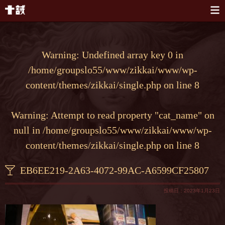
本文へスキップ
Warning
: Undefined array key 0 in
/home/groupslo55/www/zikkai/www/wp-
content/themes/zikkai/single.php
on line
8
Warning
: Attempt to read property "cat_name" on
null in
/home/groupslo55/www/zikkai/www/wp-
content/themes/zikkai/single.php
on line
8
EB6EE219-2A63-4072-99AC-A6599CF25807
投稿日：2023年1月23日