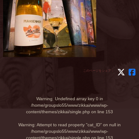
このページをシェア：
Warning
: Undefined array key 0 in
/home/groupslo55/www/zikkai/www/wp-
content/themes/zikkai/single.php
on line
153
Warning
: Attempt to read property "cat_ID" on null in
/home/groupslo55/www/zikkai/www/wp-
content/themes/zikkai/single.php
on line
153