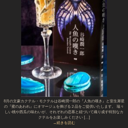
8月の文豪カクテル・モクテルは谷崎潤一郎の『人魚の嘆き』と室生犀星
の『蜜のあわれ』にオマージュを捧げる２品をご提供いたします。 瑞々
しい桃や西瓜の味わいが、それぞれの恋慕と紐づいて織り成す特別なカ
クテルをお楽しみください […]
→続きを読む