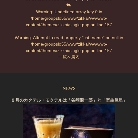
Warning
: Undefined array key 0 in
/home/groupslo55/www/zikkai/www/wp-
content/themes/zikkai/single.php
on line
157
Warning
: Attempt to read property "cat_name" on null in
/home/groupslo55/www/zikkai/www/wp-
content/themes/zikkai/single.php
on line
157
一覧へ戻る
NEWS
８月のカクテル・モクテルは「谷崎潤一郎」と「室生犀星」