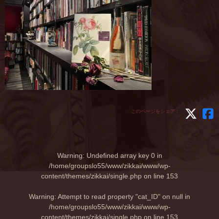
このページをシェア：
Warning
: Undefined array key 0 in
/home/groupslo55/www/zikkai/www/wp-
content/themes/zikkai/single.php
on line
153
Warning
: Attempt to read property "cat_ID" on null in
/home/groupslo55/www/zikkai/www/wp-
content/themes/zikkai/single.php
on line
153