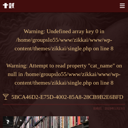
本文へスキップ
Warning
: Undefined array key 0 in
/home/groupslo55/www/zikkai/www/wp-
content/themes/zikkai/single.php
on line
8
Warning
: Attempt to read property "cat_name" on
null in
/home/groupslo55/www/zikkai/www/wp-
content/themes/zikkai/single.php
on line
8
5BCA46D2-E75D-4002-85A8-28CB9B2E6BFD
投稿日：2023年1月23日