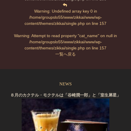
Warning
: Undefined array key 0 in
/home/groupslo55/www/zikkai/www/wp-
content/themes/zikkai/single.php
on line
157
Warning
: Attempt to read property "cat_name" on null in
/home/groupslo55/www/zikkai/www/wp-
content/themes/zikkai/single.php
on line
157
一覧へ戻る
NEWS
８月のカクテル・モクテルは「谷崎潤一郎」と「室生犀星」