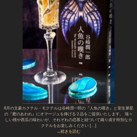
8月の文豪カクテル・モクテルは谷崎潤一郎の『人魚の嘆き』と室生犀星
の『蜜のあわれ』にオマージュを捧げる２品をご提供いたします。 瑞々
しい桃や西瓜の味わいが、それぞれの恋慕と紐づいて織り成す特別なカ
クテルをお楽しみください […]
→続きを読む