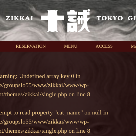
RESERVATION
MENU
ACCESS
M
arning
: Undefined array key 0 in
e/groupslo55/www/zikkai/www/wp-
nt/themes/zikkai/single.php
on line
8
tempt to read property "cat_name" on null in
e/groupslo55/www/zikkai/www/wp-
nt/themes/zikkai/single.php
on line
8