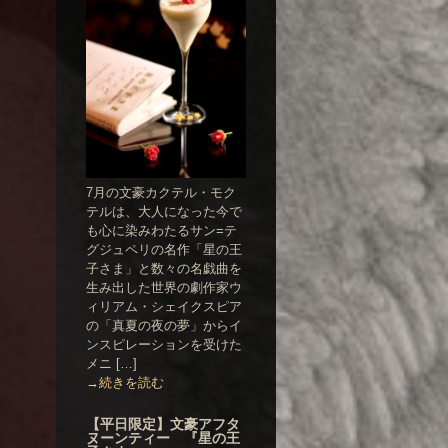
7月の文豪カクテル・モク
テルは、大人になった今で
も心に染みわたるサン=テ
グジュペリの名作「星の王
子さま」と数々の名戯曲を
生み出した世界の劇作家ウ
ィリアム・シェイクスピア
の「真夏の夜の夢」からイ
ンスピレーションを受けた
メニ […]
→続きを読む
【平日限定】文豪アフタ
ヌーンティー 『星の王