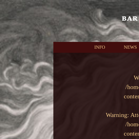
本文へスキップ
INFO
NEWS
W
/hom
conte
Warning
: At
/hom
conte