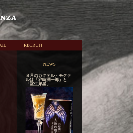
AIL
RECRUIT
NEWS
８月のカクテル・モクテ
ルは「谷崎潤一郎」と
「室生犀星」