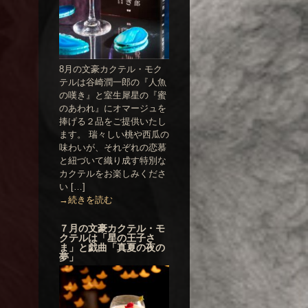
8月の文豪カクテル・モク
テルは谷崎潤一郎の『人魚
の嘆き』と室生犀星の『蜜
のあわれ』にオマージュを
捧げる２品をご提供いたし
ます。 瑞々しい桃や西瓜の
味わいが、それぞれの恋慕
と紐づいて織り成す特別な
カクテルをお楽しみくださ
い […]
→続きを読む
７月の文豪カクテル・モ
クテルは「星の王子さ
ま」と戯曲「真夏の夜の
夢」