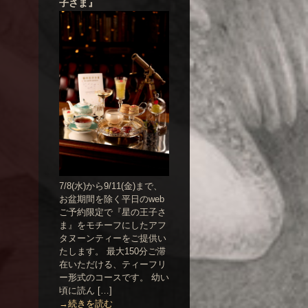
子さま』
7/8(水)から9/11(金)まで、
お盆期間を除く平日のweb
ご予約限定で『星の王子さ
ま』をモチーフにしたアフ
タヌーンティーをご提供い
たします。 最大150分ご滞
在いただける、ティーフリ
ー形式のコースです。 幼い
頃に読ん […]
→続きを読む