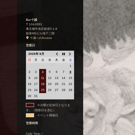
Bar十誡
〒104-0061
東京都中央区銀座5-1-8
銀座MSビル地下二階
十誡へのAccess
営業日
2026年 8月
日
月
火
水
木
金
土
1
2
3
4
5
6
7
8
9
10
11
12
13
14
15
16
17
18
19
20
21
22
23
24
25
26
27
28
29
30
31
※火曜が定休日となりま
す。（祝祭日を含む）
イベント開催日
営業時間
Cafe Time／