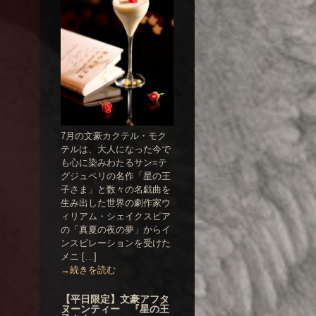
7月の文豪カクテル・モク
テルは、大人になった今で
も心に染みわたるサン=テ
グジュペリの名作「星の王
子さま」と数々の名戯曲を
生み出した世界の劇作家ウ
ィリアム・シェイクスピア
の「真夏の夜の夢」からイ
ンスピレーションを受けた
メニ […]
→続きを読む
【平日限定】文豪アフタ
ヌーンティー 『星の王