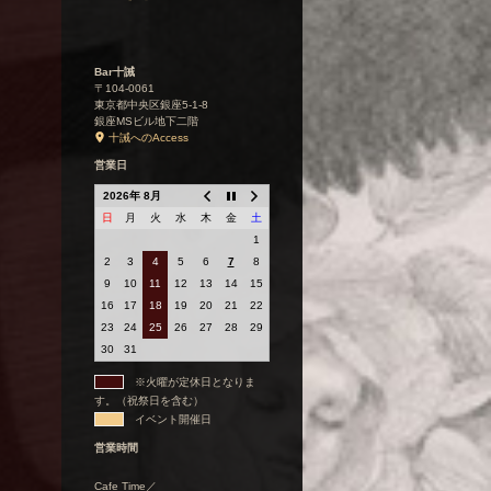
Bar十誡
〒104-0061
東京都中央区銀座5-1-8
銀座MSビル地下二階
十誡へのAccess
営業日
2026年 8月
日
月
火
水
木
金
土
1
2
3
4
5
6
7
8
9
10
11
12
13
14
15
16
17
18
19
20
21
22
23
24
25
26
27
28
29
30
31
※火曜が定休日となりま
す。（祝祭日を含む）
イベント開催日
営業時間
Cafe Time／