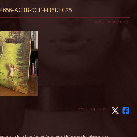
-4656-AC3B-9CE4438EEC75
投稿日：2023年1月23日
このページをシェア：
ed array key 0 in
/home/groupslo55/www/zikkai/www/wp-