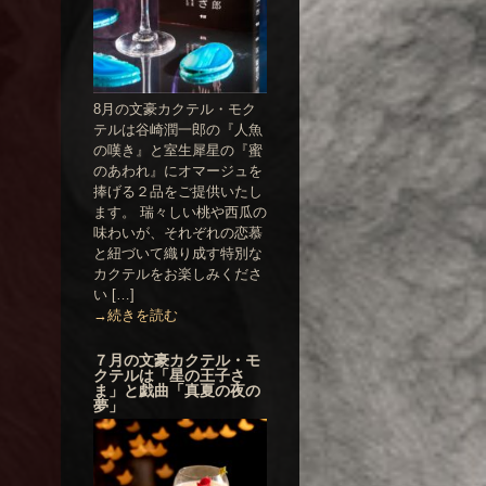
8月の文豪カクテル・モク
テルは谷崎潤一郎の『人魚
の嘆き』と室生犀星の『蜜
のあわれ』にオマージュを
捧げる２品をご提供いたし
ます。 瑞々しい桃や西瓜の
味わいが、それぞれの恋慕
と紐づいて織り成す特別な
カクテルをお楽しみくださ
い […]
→続きを読む
７月の文豪カクテル・モ
クテルは「星の王子さ
ま」と戯曲「真夏の夜の
夢」