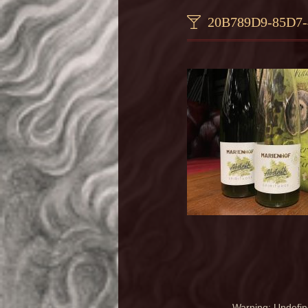
20B789D9-85D7
Warning
: Undefin