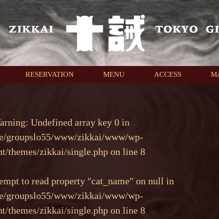
RESERVATION
MENU
ACCESS
M
arning
: Undefined array key 0 in
e/groupslo55/www/zikkai/www/wp-
nt/themes/zikkai/single.php
on line
8
tempt to read property "cat_name" on null in
e/groupslo55/www/zikkai/www/wp-
nt/themes/zikkai/single.php
on line
8