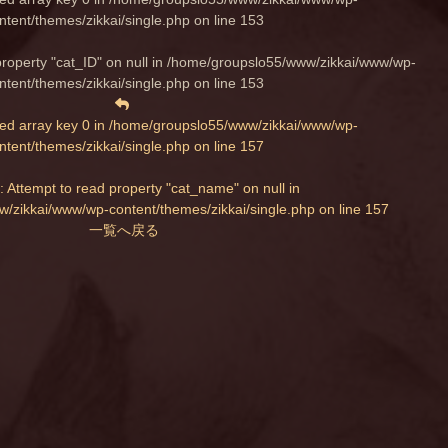
ntent/themes/zikkai/single.php
on line
153
property "cat_ID" on null in
/home/groupslo55/www/zikkai/www/wp-
ntent/themes/zikkai/single.php
on line
153
ed array key 0 in
/home/groupslo55/www/zikkai/www/wp-
ntent/themes/zikkai/single.php
on line
157
: Attempt to read property "cat_name" on null in
/zikkai/www/wp-content/themes/zikkai/single.php
on line
157
一覧へ戻る