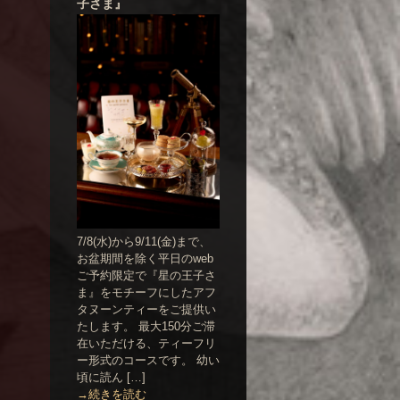
子さま』
7/8(水)から9/11(金)まで、
お盆期間を除く平日のweb
ご予約限定で『星の王子さ
ま』をモチーフにしたアフ
タヌーンティーをご提供い
たします。 最大150分ご滞
在いただける、ティーフリ
ー形式のコースです。 幼い
頃に読ん […]
→続きを読む