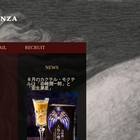
AIL
RECRUIT
NEWS
８月のカクテル・モクテ
ルは「谷崎潤一郎」と
「室生犀星」