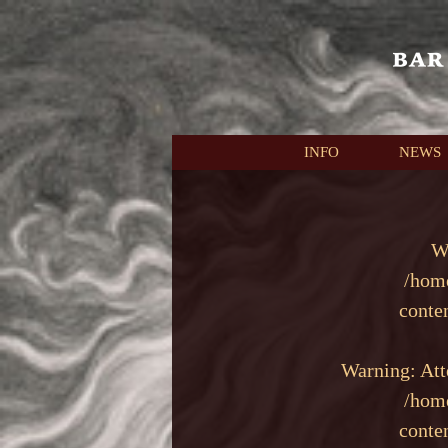
本文へスキップ
INFO
NEWS
W
/hom
conte
Warning
: At
/hom
conte