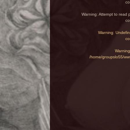
co
Warning
: Attempt to read 
co
Warning
: Undefin
co
Warning
/home/groupslo55/www