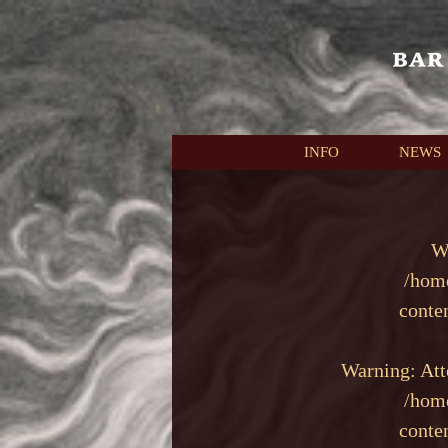
本文へスキップ
INFO
NEWS
W
/hom
conte
Warning
: At
/hom
conte