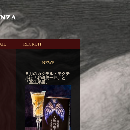
AIL
RECRUIT
NEWS
８月のカクテル・モクテ
ルは「谷崎潤一郎」と
「室生犀星」