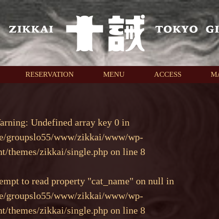
RESERVATION
MENU
ACCESS
M
arning
: Undefined array key 0 in
e/groupslo55/www/zikkai/www/wp-
nt/themes/zikkai/single.php
on line
8
tempt to read property "cat_name" on null in
e/groupslo55/www/zikkai/www/wp-
nt/themes/zikkai/single.php
on line
8