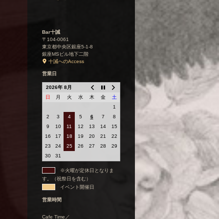
Bar十誡
〒104-0061
東京都中央区銀座5-1-8
銀座MSビル地下二階
十誡へのAccess
営業日
2026年 8月
日
月
火
水
木
金
土
1
2
3
4
5
6
7
8
9
10
11
12
13
14
15
16
17
18
19
20
21
22
23
24
25
26
27
28
29
30
31
※火曜が定休日となりま
す。（祝祭日を含む）
イベント開催日
営業時間
Cafe Time／