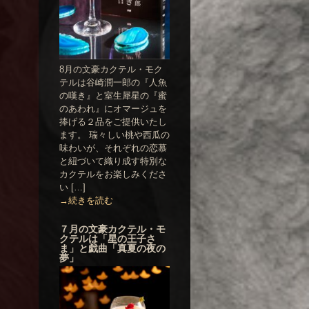
8月の文豪カクテル・モク
テルは谷崎潤一郎の『人魚
の嘆き』と室生犀星の『蜜
のあわれ』にオマージュを
捧げる２品をご提供いたし
ます。 瑞々しい桃や西瓜の
味わいが、それぞれの恋慕
と紐づいて織り成す特別な
カクテルをお楽しみくださ
い […]
→続きを読む
７月の文豪カクテル・モ
クテルは「星の王子さ
ま」と戯曲「真夏の夜の
夢」