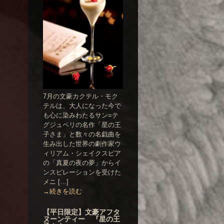
7月の文豪カクテル・モク
テルは、大人になった今で
も心に染みわたるサン=テ
グジュペリの名作「星の王
子さま」と数々の名戯曲を
生み出した世界の劇作家ウ
ィリアム・シェイクスピア
の「真夏の夜の夢」からイ
ンスピレーションを受けた
メニ […]
→続きを読む
【平日限定】文豪アフタ
ヌーンティー 『星の王