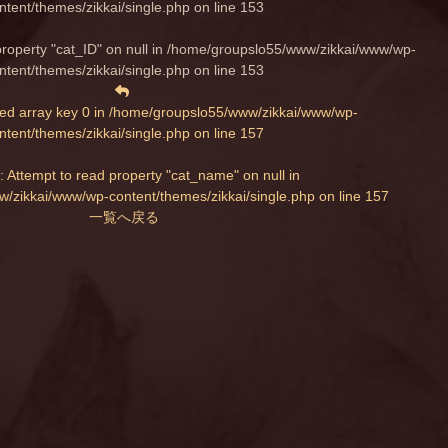
ntent/themes/zikkai/single.php
on line
153
property "cat_ID" on null in
/home/groupslo55/www/zikkai/www/wp-
ntent/themes/zikkai/single.php
on line
153
ed array key 0 in
/home/groupslo55/www/zikkai/www/wp-
ntent/themes/zikkai/single.php
on line
157
: Attempt to read property "cat_name" on null in
/zikkai/www/wp-content/themes/zikkai/single.php
on line
157
一覧へ戻る