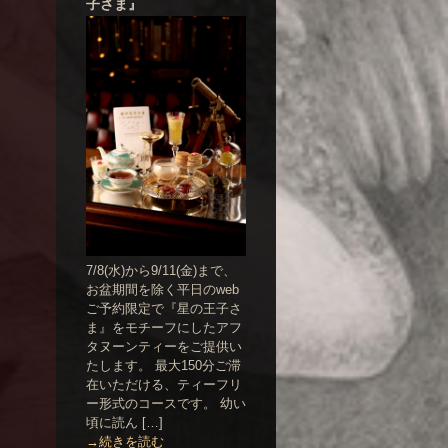
子さま』
7/8(水)から9/11(金)まで、
お盆期間を除く平日のweb
ご予約限定で『星の王子さ
ま』をモチーフにしたアフ
タヌーンティーをご提供い
たします。 最大150分ご滞
在いただける、ティーフリ
ー形式のコースです。 幼い
頃に読ん […]
→続きを読む