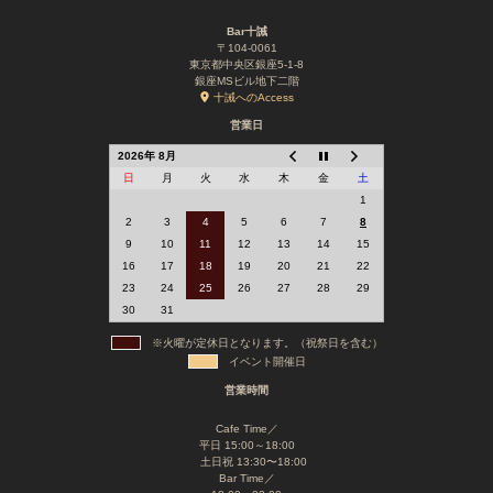
Bar十誡
〒104-0061
東京都中央区銀座5-1-8
銀座MSビル地下二階
十誡へのAccess
営業日
2026年 8月
日
月
火
水
木
金
土
1
2
3
4
5
6
7
8
9
10
11
12
13
14
15
16
17
18
19
20
21
22
23
24
25
26
27
28
29
30
31
※火曜が定休日となります。（祝祭日を含む）
イベント開催日
営業時間
Cafe Time／
平日 15:00～18:00
土日祝 13:30〜18:00
Bar Time／