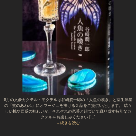
8月の文豪カクテル・モクテルは谷崎潤一郎の『人魚の嘆き』と室生犀星
の『蜜のあわれ』にオマージュを捧げる２品をご提供いたします。 瑞々
しい桃や西瓜の味わいが、それぞれの恋慕と紐づいて織り成す特別なカ
クテルをお楽しみください […]
→続きを読む