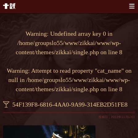
本文へスキップ
Warning
: Undefined array key 0 in
/home/groupslo55/www/zikkai/www/wp-
content/themes/zikkai/single.php
on line
8
Warning
: Attempt to read property "cat_name" on
null in
/home/groupslo55/www/zikkai/www/wp-
content/themes/zikkai/single.php
on line
8
54F139F8-6816-4AA0-9A99-314EB2D51FE8
投稿日：2022年11月13日