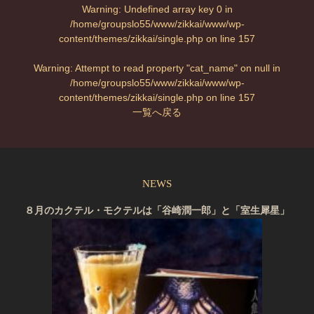
Warning
: Undefined array key 0 in
/home/groupslo55/www/zikkai/www/wp-
content/themes/zikkai/single.php
on line
157
Warning
: Attempt to read property "cat_name" on null in
/home/groupslo55/www/zikkai/www/wp-
content/themes/zikkai/single.php
on line
157
一覧へ戻る
NEWS
８月のカクテル・モクテルは「谷崎潤一郎」と「室生犀星」