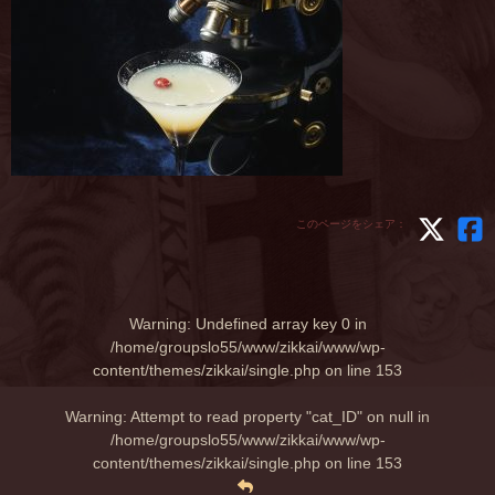
このページをシェア：
Warning
: Undefined array key 0 in
/home/groupslo55/www/zikkai/www/wp-
content/themes/zikkai/single.php
on line
153
Warning
: Attempt to read property "cat_ID" on null in
/home/groupslo55/www/zikkai/www/wp-
content/themes/zikkai/single.php
on line
153