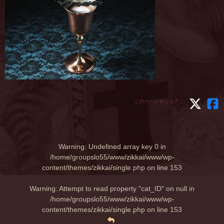
このページをシェア：
Warning
: Undefined array key 0 in
/home/groupslo55/www/zikkai/www/wp-
content/themes/zikkai/single.php
on line
153
Warning
: Attempt to read property "cat_ID" on null in
/home/groupslo55/www/zikkai/www/wp-
content/themes/zikkai/single.php
on line
153