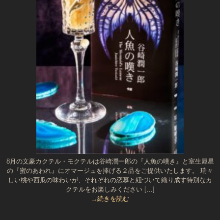
8月の文豪カクテル・モクテルは谷崎潤一郎の『人魚の嘆き』と室生犀星
の『蜜のあわれ』にオマージュを捧げる２品をご提供いたします。 瑞々
しい桃や西瓜の味わいが、それぞれの恋慕と紐づいて織り成す特別なカ
クテルをお楽しみください […]
→続きを読む