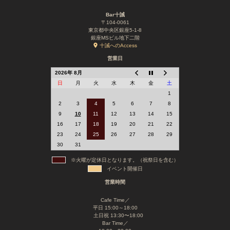
Bar十誡
〒104-0061
東京都中央区銀座5-1-8
銀座MSビル地下二階
十誡へのAccess
営業日
2026年 8月
日
月
火
水
木
金
土
1
2
3
4
5
6
7
8
9
10
11
12
13
14
15
16
17
18
19
20
21
22
23
24
25
26
27
28
29
30
31
※火曜が定休日となります。（祝祭日を含む）
イベント開催日
営業時間
Cafe Time／
平日 15:00～18:00
土日祝 13:30〜18:00
Bar Time／