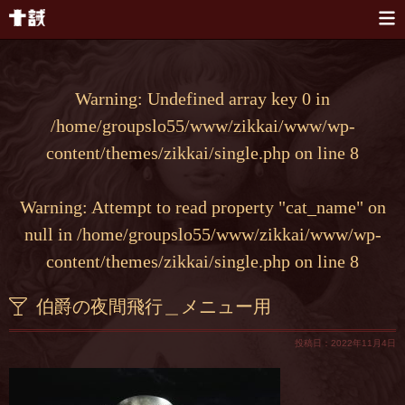
本文へスキップ
Warning
: Undefined array key 0 in
/home/groupslo55/www/zikkai/www/wp-
content/themes/zikkai/single.php
on line
8
Warning
: Attempt to read property "cat_name" on
null in
/home/groupslo55/www/zikkai/www/wp-
content/themes/zikkai/single.php
on line
8
伯爵の夜間飛行＿メニュー用
投稿日：2022年11月4日