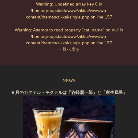
Warning
: Undefined array key 0 in
/home/groupslo55/www/zikkai/www/wp-
content/themes/zikkai/single.php
on line
157
Warning
: Attempt to read property "cat_name" on null in
/home/groupslo55/www/zikkai/www/wp-
content/themes/zikkai/single.php
on line
157
一覧へ戻る
NEWS
８月のカクテル・モクテルは「谷崎潤一郎」と「室生犀星」