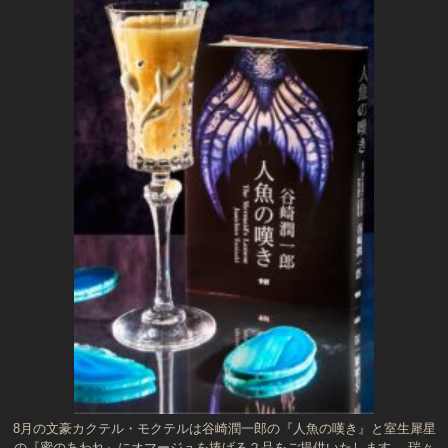
8月の文豪カクテル・モクテルは谷崎潤一郎の『人魚の嘆き』と室生犀星
の『蜜のあわれ』にオマージュを捧げる２品をご提供いたします。 瑞々