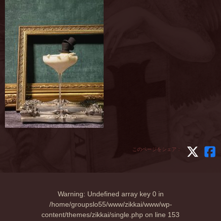
このページをシェア：
Warning
: Undefined array key 0 in
/home/groupslo55/www/zikkai/www/wp-
content/themes/zikkai/single.php
on line
153