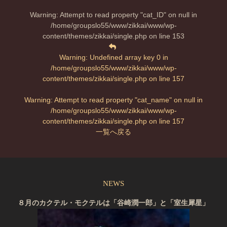
Warning
: Attempt to read property "cat_ID" on null in
/home/groupslo55/www/zikkai/www/wp-
content/themes/zikkai/single.php
on line
153
Warning
: Undefined array key 0 in
/home/groupslo55/www/zikkai/www/wp-
content/themes/zikkai/single.php
on line
157
Warning
: Attempt to read property "cat_name" on null in
/home/groupslo55/www/zikkai/www/wp-
content/themes/zikkai/single.php
on line
157
一覧へ戻る
NEWS
８月のカクテル・モクテルは「谷崎潤一郎」と「室生犀星」