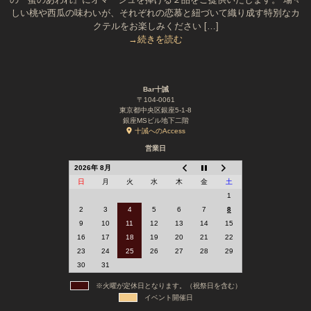
しい桃や西瓜の味わいが、それぞれの恋慕と紐づいて織り成す特別なカ
クテルをお楽しみください […]
→続きを読む
Bar十誡
〒104-0061
東京都中央区銀座5-1-8
銀座MSビル地下二階
十誡へのAccess
営業日
2026年 8月
日
月
火
水
木
金
土
1
2
3
4
5
6
7
8
9
10
11
12
13
14
15
16
17
18
19
20
21
22
23
24
25
26
27
28
29
30
31
※火曜が定休日となります。（祝祭日を含む）
イベント開催日