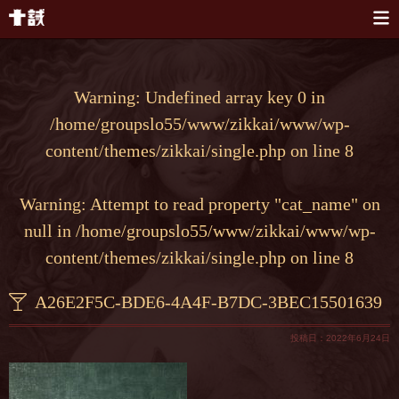
本文へスキップ
Warning
: Undefined array key 0 in
/home/groupslo55/www/zikkai/www/wp-
content/themes/zikkai/single.php
on line
8
Warning
: Attempt to read property "cat_name" on
null in
/home/groupslo55/www/zikkai/www/wp-
content/themes/zikkai/single.php
on line
8
A26E2F5C-BDE6-4A4F-B7DC-3BEC15501639
投稿日：2022年6月24日