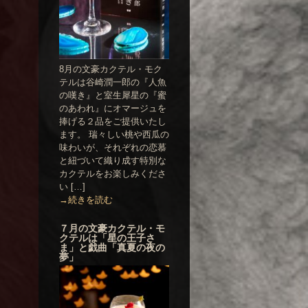
8月の文豪カクテル・モク
テルは谷崎潤一郎の『人魚
の嘆き』と室生犀星の『蜜
のあわれ』にオマージュを
捧げる２品をご提供いたし
ます。 瑞々しい桃や西瓜の
味わいが、それぞれの恋慕
と紐づいて織り成す特別な
カクテルをお楽しみくださ
い […]
→続きを読む
７月の文豪カクテル・モ
クテルは「星の王子さ
ま」と戯曲「真夏の夜の
夢」