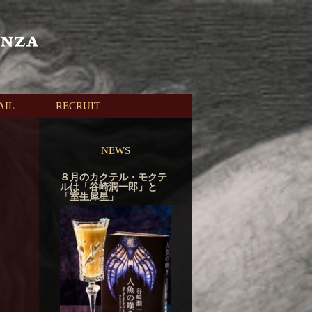
AIL
RECRUIT
NEWS
８月のカクテル・モクテ
ルは「谷崎潤一郎」と
「室生犀星」