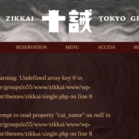
RESERVATION
MENU
ACCESS
M
arning
: Undefined array key 0 in
e/groupslo55/www/zikkai/www/wp-
nt/themes/zikkai/single.php
on line
8
tempt to read property "cat_name" on null in
e/groupslo55/www/zikkai/www/wp-
nt/themes/zikkai/single.php
on line
8