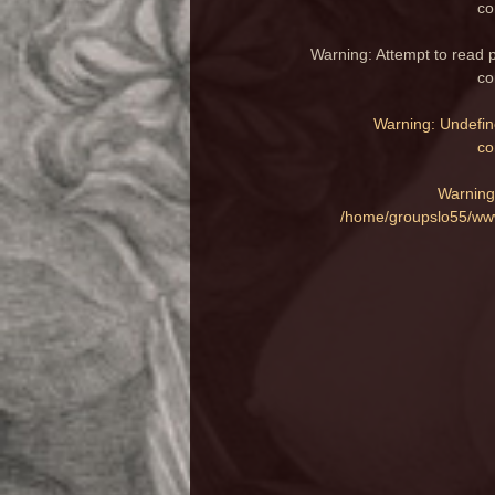
co
Warning
: Attempt to read 
co
Warning
: Undefin
co
Warning
/home/groupslo55/www