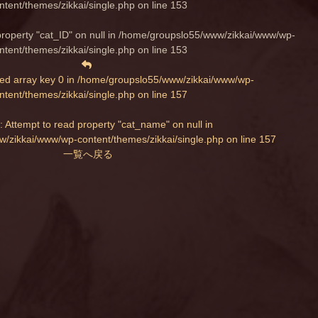
ntent/themes/zikkai/single.php
on line
153
property "cat_ID" on null in
/home/groupslo55/www/zikkai/www/wp-
ntent/themes/zikkai/single.php
on line
153
ed array key 0 in
/home/groupslo55/www/zikkai/www/wp-
ntent/themes/zikkai/single.php
on line
157
: Attempt to read property "cat_name" on null in
/zikkai/www/wp-content/themes/zikkai/single.php
on line
157
一覧へ戻る