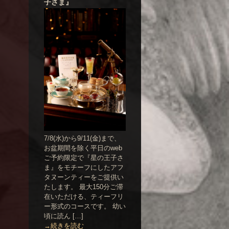
子さま』
7/8(水)から9/11(金)まで、
お盆期間を除く平日のweb
ご予約限定で『星の王子さ
ま』をモチーフにしたアフ
タヌーンティーをご提供い
たします。 最大150分ご滞
在いただける、ティーフリ
ー形式のコースです。 幼い
頃に読ん […]
→続きを読む