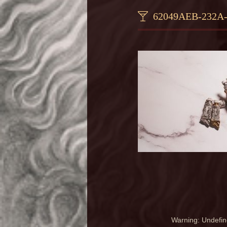
62049AEB-232A
Warning
: Undefin