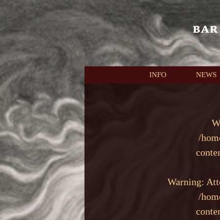
本文へスキップ
INFO
NEWS
W
/hom
conte
Warning
: At
/hom
conte