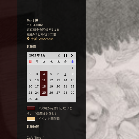
Bar十誡
〒104-0061
東京都中央区銀座5-1-8
銀座MSビル地下二階
十誡へのAccess
営業日
2026年 8月
日
月
火
水
木
金
土
1
2
3
4
5
6
7
8
9
10
11
12
13
14
15
16
17
18
19
20
21
22
23
24
25
26
27
28
29
30
31
※火曜が定休日となりま
す。（祝祭日を含む）
イベント開催日
営業時間
Cafe Time／