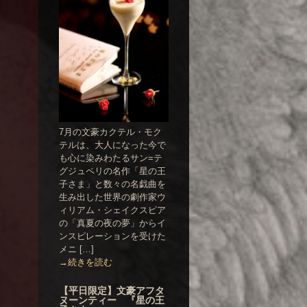
7月の文豪カクテル・モク
テルは、大人になった今で
も心に染みわたるサン=テ
グジュペリの名作「星の王
子さま」と数々の名戯曲を
生み出した世界の劇作家ウ
ィリアム・シェイクスピア
の「真夏の夜の夢」からイ
ンスピレーションを受けた
メニ […]
→続きを読む
【平日限定】文豪アフタ
ヌーンティー 『星の王