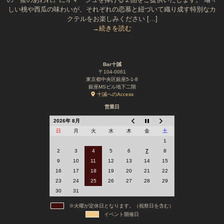
しい桃や西瓜の味わいが、それぞれの恋慕と紐づいて織り成す特別なカ
クテルをお楽しみください […]
→続きを読む
Bar十誡
〒104-0061
東京都中央区銀座5-1-8
銀座MSビル地下二階
十誡へのAccess
営業日
2026年 8月
日
月
火
水
木
金
土
1
2
3
4
5
6
7
8
9
10
11
12
13
14
15
16
17
18
19
20
21
22
23
24
25
26
27
28
29
30
31
※火曜が定休日となります。（祝祭日を含む）
イベント開催日