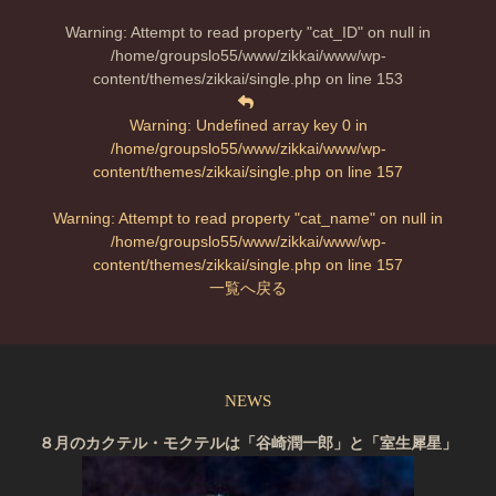
Warning
: Attempt to read property "cat_ID" on null in
/home/groupslo55/www/zikkai/www/wp-
content/themes/zikkai/single.php
on line
153
Warning
: Undefined array key 0 in
/home/groupslo55/www/zikkai/www/wp-
content/themes/zikkai/single.php
on line
157
Warning
: Attempt to read property "cat_name" on null in
/home/groupslo55/www/zikkai/www/wp-
content/themes/zikkai/single.php
on line
157
一覧へ戻る
NEWS
８月のカクテル・モクテルは「谷崎潤一郎」と「室生犀星」