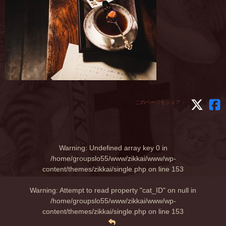
このページをシェア：
Warning
: Undefined array key 0 in
/home/groupslo55/www/zikkai/www/wp-
content/themes/zikkai/single.php
on line
153
Warning
: Attempt to read property "cat_ID" on null in
/home/groupslo55/www/zikkai/www/wp-
content/themes/zikkai/single.php
on line
153