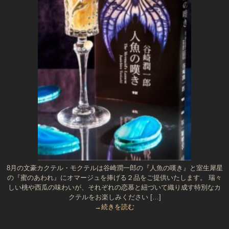
8月の文豪カクテル・モクテルは谷崎潤一郎の『人魚の嘆き』と室生犀星
の『蜜のあわれ』にオマージュを捧げる２品をご提供いたします。 瑞々
しい桃や西瓜の味わいが、それぞれの恋慕と紐づいて織り成す特別なカ
クテルをお楽しみください […]
→続きを読む