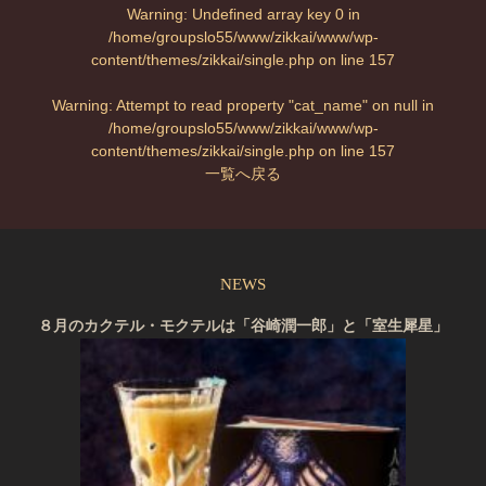
Warning
: Undefined array key 0 in
/home/groupslo55/www/zikkai/www/wp-
content/themes/zikkai/single.php
on line
157
Warning
: Attempt to read property "cat_name" on null in
/home/groupslo55/www/zikkai/www/wp-
content/themes/zikkai/single.php
on line
157
一覧へ戻る
NEWS
８月のカクテル・モクテルは「谷崎潤一郎」と「室生犀星」