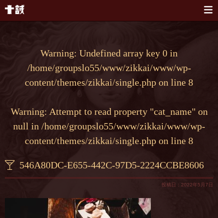
本文へスキップ
Warning
: Undefined array key 0 in
/home/groupslo55/www/zikkai/www/wp-
content/themes/zikkai/single.php
on line
8
Warning
: Attempt to read property "cat_name" on
null in
/home/groupslo55/www/zikkai/www/wp-
content/themes/zikkai/single.php
on line
8
546A80DC-E655-442C-97D5-2224CCBE8606
投稿日：2022年5月7日