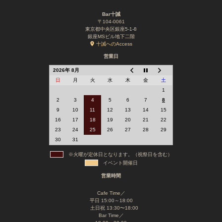
Bar十誡
〒104-0061
東京都中央区銀座5-1-8
銀座MSビル地下二階
十誡へのAccess
営業日
2026年 8月
日
月
火
水
木
金
土
1
2
3
4
5
6
7
8
9
10
11
12
13
14
15
16
17
18
19
20
21
22
23
24
25
26
27
28
29
30
31
※火曜が定休日となります。（祝祭日を含む）
イベント開催日
営業時間
Cafe Time／
平日 15:00～18:00
土日祝 13:30〜18:00
Bar Time／