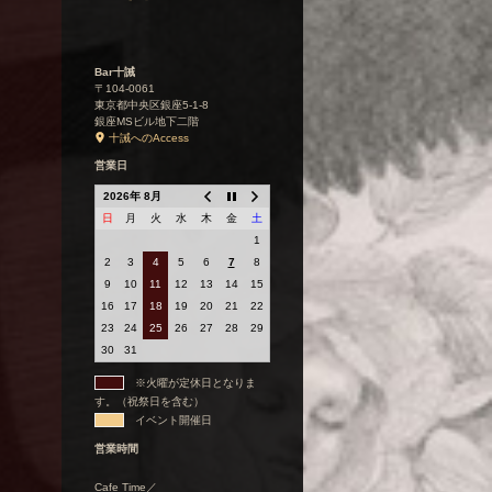
Bar十誡
〒104-0061
東京都中央区銀座5-1-8
銀座MSビル地下二階
十誡へのAccess
営業日
2026年 8月
日
月
火
水
木
金
土
1
2
3
4
5
6
7
8
9
10
11
12
13
14
15
16
17
18
19
20
21
22
23
24
25
26
27
28
29
30
31
※火曜が定休日となりま
す。（祝祭日を含む）
イベント開催日
営業時間
Cafe Time／