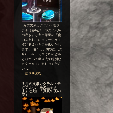
8月の文豪カクテル・モク
テルは谷崎潤一郎の『人魚
の嘆き』と室生犀星の『蜜
のあわれ』にオマージュを
捧げる２品をご提供いたし
ます。 瑞々しい桃や西瓜の
味わいが、それぞれの恋慕
と紐づいて織り成す特別な
カクテルをお楽しみくださ
い […]
→続きを読む
７月の文豪カクテル・モ
クテルは「星の王子さ
ま」と戯曲「真夏の夜の
夢」