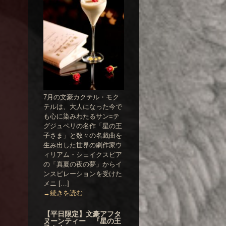
7月の文豪カクテル・モク
テルは、大人になった今で
も心に染みわたるサン=テ
グジュペリの名作「星の王
子さま」と数々の名戯曲を
生み出した世界の劇作家ウ
ィリアム・シェイクスピア
の「真夏の夜の夢」からイ
ンスピレーションを受けた
メニ […]
→続きを読む
【平日限定】文豪アフタ
ヌーンティー 『星の王