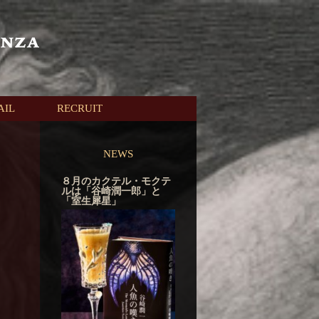
AIL
RECRUIT
NEWS
８月のカクテル・モクテ
ルは「谷崎潤一郎」と
「室生犀星」