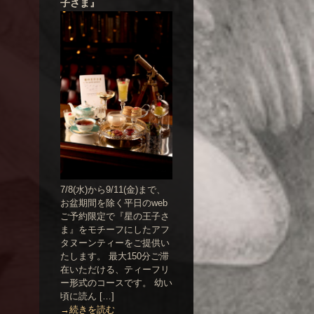
子さま』
7/8(水)から9/11(金)まで、
お盆期間を除く平日のweb
ご予約限定で『星の王子さ
ま』をモチーフにしたアフ
タヌーンティーをご提供い
たします。 最大150分ご滞
在いただける、ティーフリ
ー形式のコースです。 幼い
頃に読ん […]
→続きを読む