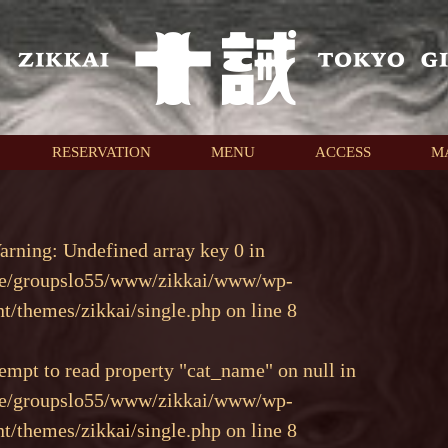
RESERVATION
MENU
ACCESS
M
arning
: Undefined array key 0 in
e/groupslo55/www/zikkai/www/wp-
nt/themes/zikkai/single.php
on line
8
tempt to read property "cat_name" on null in
e/groupslo55/www/zikkai/www/wp-
nt/themes/zikkai/single.php
on line
8