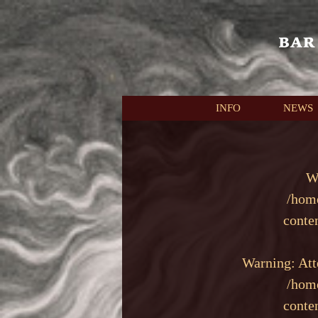
本文へスキップ
INFO
NEWS
W
/hom
conte
Warning
: At
/hom
conte