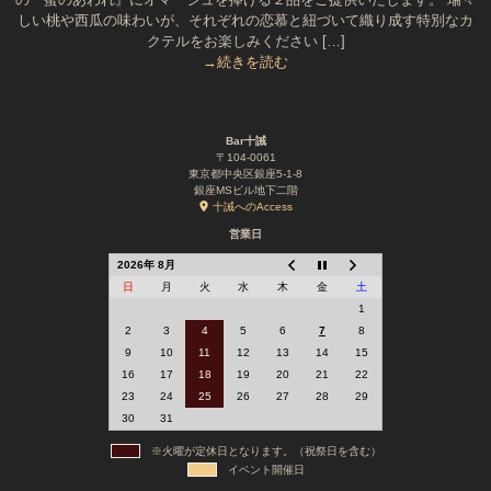
しい桃や西瓜の味わいが、それぞれの恋慕と紐づいて織り成す特別なカ
クテルをお楽しみください […]
→続きを読む
Bar十誡
〒104-0061
東京都中央区銀座5-1-8
銀座MSビル地下二階
十誡へのAccess
営業日
2026年 8月
日
月
火
水
木
金
土
1
2
3
4
5
6
7
8
9
10
11
12
13
14
15
16
17
18
19
20
21
22
23
24
25
26
27
28
29
30
31
※火曜が定休日となります。（祝祭日を含む）
イベント開催日