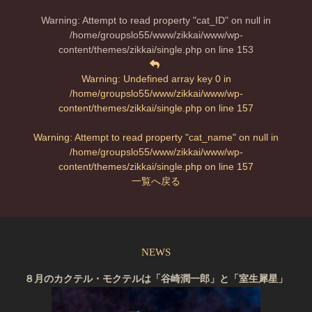
Warning
: Attempt to read property "cat_ID" on null in
/home/groupslo55/www/zikkai/www/wp-
content/themes/zikkai/single.php
on line
153
Warning
: Undefined array key 0 in
/home/groupslo55/www/zikkai/www/wp-
content/themes/zikkai/single.php
on line
157
Warning
: Attempt to read property "cat_name" on null in
/home/groupslo55/www/zikkai/www/wp-
content/themes/zikkai/single.php
on line
157
一覧へ戻る
NEWS
８月のカクテル・モクテルは「谷崎潤一郎」と「室生犀星」