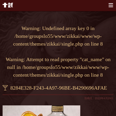
本文へスキップ
Warning
: Undefined array key 0 in
/home/groupslo55/www/zikkai/www/wp-
content/themes/zikkai/single.php
on line
8
Warning
: Attempt to read property "cat_name" on
null in
/home/groupslo55/www/zikkai/www/wp-
content/themes/zikkai/single.php
on line
8
8284E328-F243-4A97-96BE-B4290696AFAE
投稿日：2022年4月29日