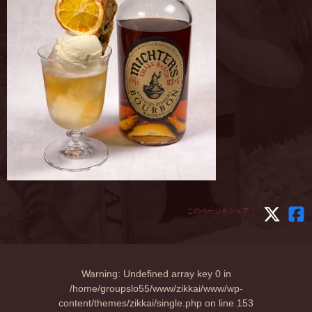
このページをシェア：
Warning
: Undefined array key 0 in
/home/groupslo55/www/zikkai/www/wp-
content/themes/zikkai/single.php
on line
153