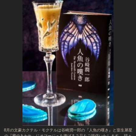
8月の文豪カクテル・モクテルは谷崎潤一郎の『人魚の嘆き』と室生犀星
の『蜜のあわれ』にオマージュを捧げる２品をご提供いたします。 瑞々