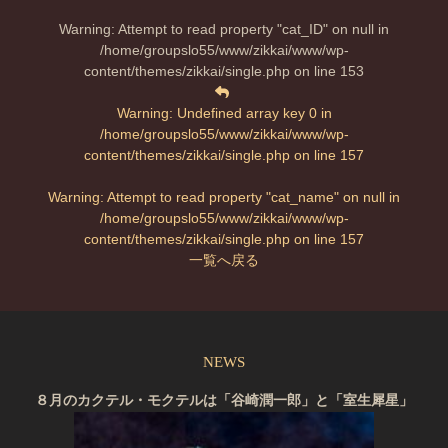
Warning
: Attempt to read property "cat_ID" on null in
/home/groupslo55/www/zikkai/www/wp-
content/themes/zikkai/single.php
on line
153
Warning
: Undefined array key 0 in
/home/groupslo55/www/zikkai/www/wp-
content/themes/zikkai/single.php
on line
157
Warning
: Attempt to read property "cat_name" on null in
/home/groupslo55/www/zikkai/www/wp-
content/themes/zikkai/single.php
on line
157
一覧へ戻る
NEWS
８月のカクテル・モクテルは「谷崎潤一郎」と「室生犀星」