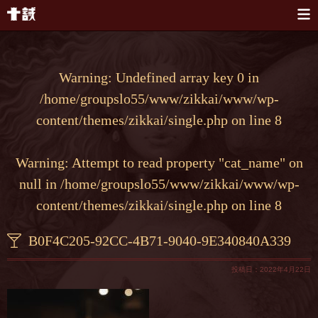
本文へスキップ
Warning
: Undefined array key 0 in
/home/groupslo55/www/zikkai/www/wp-
content/themes/zikkai/single.php
on line
8
Warning
: Attempt to read property "cat_name" on
null in
/home/groupslo55/www/zikkai/www/wp-
content/themes/zikkai/single.php
on line
8
B0F4C205-92CC-4B71-9040-9E340840A339
投稿日：2022年4月22日