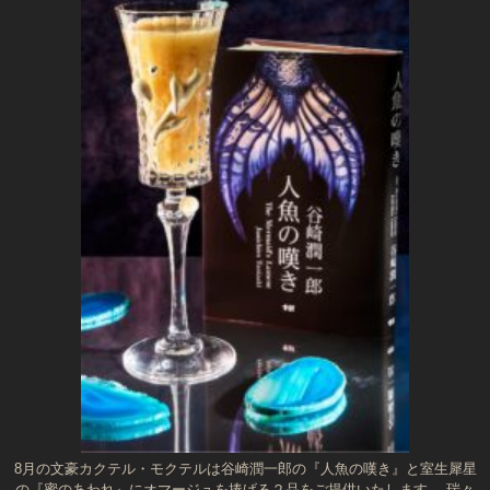
8月の文豪カクテル・モクテルは谷崎潤一郎の『人魚の嘆き』と室生犀星
の『蜜のあわれ』にオマージュを捧げる２品をご提供いたします。 瑞々