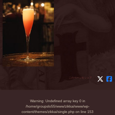
このページをシェア：
Warning
: Undefined array key 0 in
/home/groupslo55/www/zikkai/www/wp-
content/themes/zikkai/single.php
on line
153