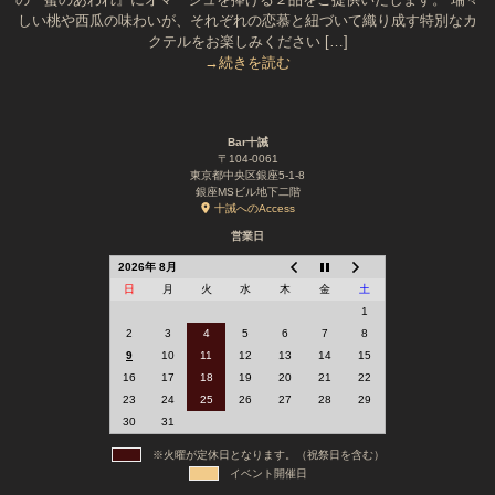
しい桃や西瓜の味わいが、それぞれの恋慕と紐づいて織り成す特別なカ
クテルをお楽しみください […]
→続きを読む
Bar十誡
〒104-0061
東京都中央区銀座5-1-8
銀座MSビル地下二階
十誡へのAccess
営業日
2026年 8月
日
月
火
水
木
金
土
1
2
3
4
5
6
7
8
9
10
11
12
13
14
15
16
17
18
19
20
21
22
23
24
25
26
27
28
29
30
31
※火曜が定休日となります。（祝祭日を含む）
イベント開催日