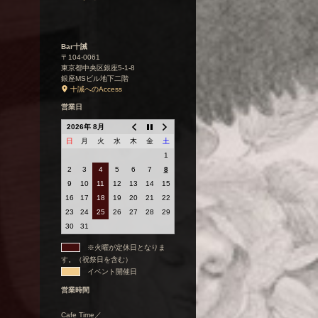
Bar十誡
〒104-0061
東京都中央区銀座5-1-8
銀座MSビル地下二階
十誡へのAccess
営業日
2026年 8月
日
月
火
水
木
金
土
1
2
3
4
5
6
7
8
9
10
11
12
13
14
15
16
17
18
19
20
21
22
23
24
25
26
27
28
29
30
31
※火曜が定休日となりま
す。（祝祭日を含む）
イベント開催日
営業時間
Cafe Time／