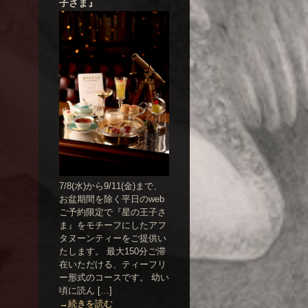
子さま』
7/8(水)から9/11(金)まで、
お盆期間を除く平日のweb
ご予約限定で『星の王子さ
ま』をモチーフにしたアフ
タヌーンティーをご提供い
たします。 最大150分ご滞
在いただける、ティーフリ
ー形式のコースです。 幼い
頃に読ん […]
→続きを読む