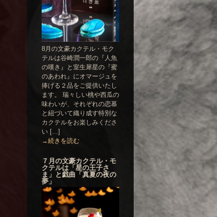
8月の文豪カクテル・モク
テルは谷崎潤一郎の『人魚
の嘆き』と室生犀星の『蜜
のあわれ』にオマージュを
捧げる２品をご提供いたし
ます。 瑞々しい桃や西瓜の
味わいが、それぞれの恋慕
と紐づいて織り成す特別な
カクテルをお楽しみくださ
い […]
→続きを読む
７月の文豪カクテル・モ
クテルは「星の王子さ
ま」と戯曲「真夏の夜の
夢」