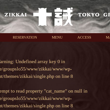
RESERVATION
MENU
ACCESS
M
arning
: Undefined array key 0 in
e/groupslo55/www/zikkai/www/wp-
nt/themes/zikkai/single.php
on line
8
tempt to read property "cat_name" on null in
e/groupslo55/www/zikkai/www/wp-
nt/themes/zikkai/single.php
on line
8