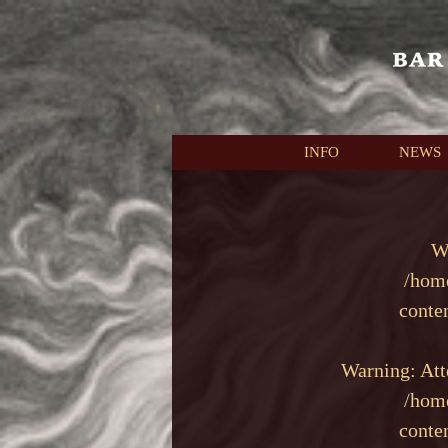
本文へスキップ
INFO
NEWS
W
/hom
conte
Warning
: At
/hom
conte