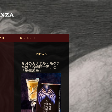
AIL
RECRUIT
NEWS
８月のカクテル・モクテ
ルは「谷崎潤一郎」と
「室生犀星」