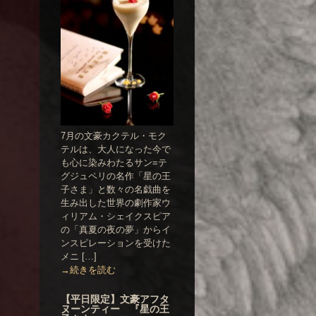
7月の文豪カクテル・モク
テルは、大人になった今で
も心に染みわたるサン=テ
グジュペリの名作「星の王
子さま」と数々の名戯曲を
生み出した世界の劇作家ウ
ィリアム・シェイクスピア
の「真夏の夜の夢」からイ
ンスピレーションを受けた
メニ […]
→続きを読む
【平日限定】文豪アフタ
ヌーンティー 『星の王