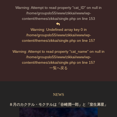
Warning
: Attempt to read property "cat_ID" on null in
/home/groupslo55/www/zikkai/www/wp-
content/themes/zikkai/single.php
on line
153
Warning
: Undefined array key 0 in
/home/groupslo55/www/zikkai/www/wp-
content/themes/zikkai/single.php
on line
157
Warning
: Attempt to read property "cat_name" on null in
/home/groupslo55/www/zikkai/www/wp-
content/themes/zikkai/single.php
on line
157
一覧へ戻る
NEWS
８月のカクテル・モクテルは「谷崎潤一郎」と「室生犀星」