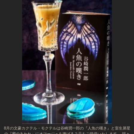
8月の文豪カクテル・モクテルは谷崎潤一郎の『人魚の嘆き』と室生犀星
の『蜜のあわれ』にオマージュを捧げる２品をご提供いたします。 瑞々