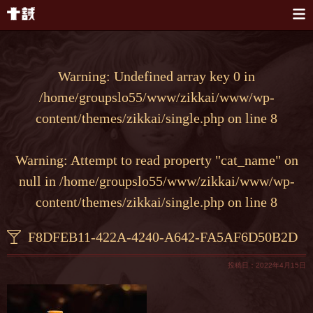
本文へスキップ
Warning
: Undefined array key 0 in
/home/groupslo55/www/zikkai/www/wp-
content/themes/zikkai/single.php
on line
8
Warning
: Attempt to read property "cat_name" on
null in
/home/groupslo55/www/zikkai/www/wp-
content/themes/zikkai/single.php
on line
8
F8DFEB11-422A-4240-A642-FA5AF6D50B2D
投稿日：2022年4月15日