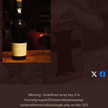
このページをシェア：
Warning
: Undefined array key 0 in
/home/groupslo55/www/zikkai/www/wp-
content/themes/zikkai/single.php
on line
153