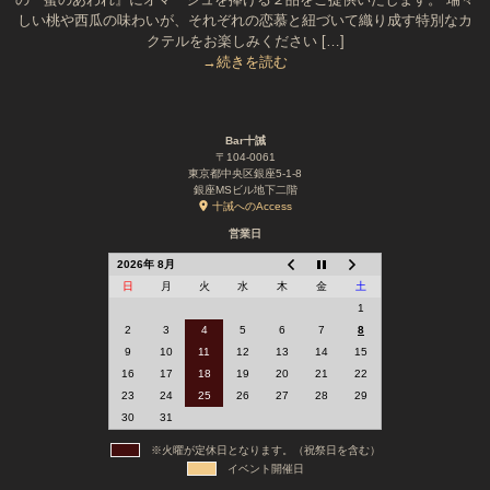
しい桃や西瓜の味わいが、それぞれの恋慕と紐づいて織り成す特別なカ
クテルをお楽しみください […]
→続きを読む
Bar十誡
〒104-0061
東京都中央区銀座5-1-8
銀座MSビル地下二階
十誡へのAccess
営業日
2026年 8月
日
月
火
水
木
金
土
1
2
3
4
5
6
7
8
9
10
11
12
13
14
15
16
17
18
19
20
21
22
23
24
25
26
27
28
29
30
31
※火曜が定休日となります。（祝祭日を含む）
イベント開催日