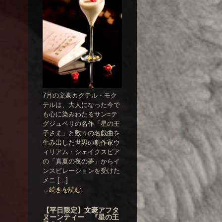
7月の文豪カクテル・モク
テルは、大人になった今で
も心に染みわたるサン=テ
グジュペリの名作「星の王
子さま」と数々の名戯曲を
生み出した世界の劇作家ウ
ィリアム・シェイクスピア
の「真夏の夜の夢」からイ
ンスピレーションを受けた
メニ […]
→続きを読む
【平日限定】文豪アフタ
ヌーンティー 『星の王