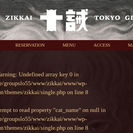
RESERVATION
MENU
ACCESS
M
arning
: Undefined array key 0 in
e/groupslo55/www/zikkai/www/wp-
nt/themes/zikkai/single.php
on line
8
tempt to read property "cat_name" on null in
e/groupslo55/www/zikkai/www/wp-
nt/themes/zikkai/single.php
on line
8