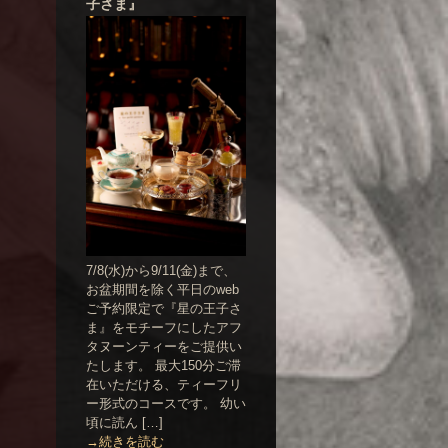
子さま』
7/8(水)から9/11(金)まで、
お盆期間を除く平日のweb
ご予約限定で『星の王子さ
ま』をモチーフにしたアフ
タヌーンティーをご提供い
たします。 最大150分ご滞
在いただける、ティーフリ
ー形式のコースです。 幼い
頃に読ん […]
→続きを読む