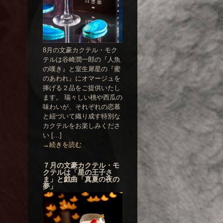
8月の文豪カクテル・モク
テルは谷崎潤一郎の『人魚
の嘆き』と室生犀星の『蜜
のあわれ』にオマージュを
捧げる２品をご提供いたし
ます。 瑞々しい桃や西瓜の
味わいが、それぞれの恋慕
と紐づいて織り成す特別な
カクテルをお楽しみくださ
い […]
→続きを読む
７月の文豪カクテル・モ
クテルは「星の王子さ
ま」と戯曲「真夏の夜の
夢」