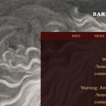
本文へスキップ
INFO
NEWS
W
/hom
conte
Warning
: At
/hom
conte