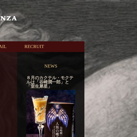
AIL
RECRUIT
NEWS
８月のカクテル・モクテ
ルは「谷崎潤一郎」と
「室生犀星」