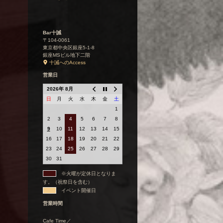
Bar十誡
〒104-0061
東京都中央区銀座5-1-8
銀座MSビル地下二階
十誡へのAccess
営業日
2026年 8月
日
月
火
水
木
金
土
1
2
3
4
5
6
7
8
9
10
11
12
13
14
15
16
17
18
19
20
21
22
23
24
25
26
27
28
29
30
31
※火曜が定休日となりま
す。（祝祭日を含む）
イベント開催日
営業時間
Cafe Time／