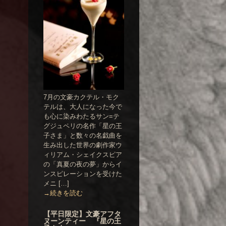
7月の文豪カクテル・モク
テルは、大人になった今で
も心に染みわたるサン=テ
グジュペリの名作「星の王
子さま」と数々の名戯曲を
生み出した世界の劇作家ウ
ィリアム・シェイクスピア
の「真夏の夜の夢」からイ
ンスピレーションを受けた
メニ […]
→続きを読む
【平日限定】文豪アフタ
ヌーンティー 『星の王