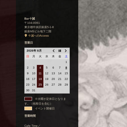
Bar十誡
〒104-0061
東京都中央区銀座5-1-8
銀座MSビル地下二階
十誡へのAccess
営業日
2026年 8月
日
月
火
水
木
金
土
1
2
3
4
5
6
7
8
9
10
11
12
13
14
15
16
17
18
19
20
21
22
23
24
25
26
27
28
29
30
31
※火曜が定休日となりま
す。（祝祭日を含む）
イベント開催日
営業時間
Cafe Time／