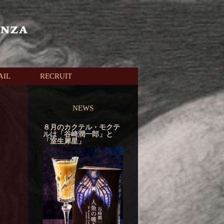
AIL
RECRUIT
NEWS
８月のカクテル・モクテ
ルは「谷崎潤一郎」と
「室生犀星」