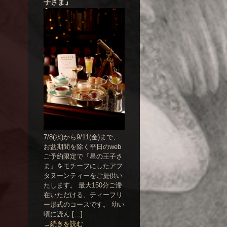
子さま』
7/8(水)から9/11(金)まで、
お盆期間を除く平日のweb
ご予約限定で『星の王子さ
ま』をモチーフにしたアフ
タヌーンティーをご提供い
たします。 最大150分ご滞
在いただける、ティーフリ
ー形式のコースです。 幼い
頃に読ん […]
→続きを読む