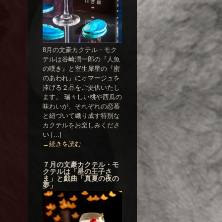
8月の文豪カクテル・モク
テルは谷崎潤一郎の『人魚
の嘆き』と室生犀星の『蜜
のあわれ』にオマージュを
捧げる２品をご提供いたし
ます。 瑞々しい桃や西瓜の
味わいが、それぞれの恋慕
と紐づいて織り成す特別な
カクテルをお楽しみくださ
い […]
→続きを読む
７月の文豪カクテル・モ
クテルは「星の王子さ
ま」と戯曲「真夏の夜の
夢」