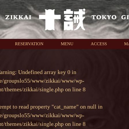
RESERVATION
MENU
ACCESS
M
arning
: Undefined array key 0 in
e/groupslo55/www/zikkai/www/wp-
nt/themes/zikkai/single.php
on line
8
tempt to read property "cat_name" on null in
e/groupslo55/www/zikkai/www/wp-
nt/themes/zikkai/single.php
on line
8