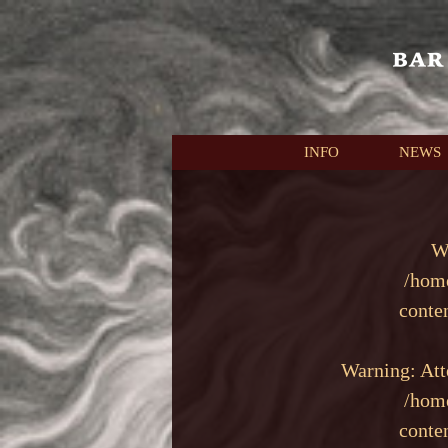
本文へスキップ
INFO
NEWS
W
/hom
conte
Warning
: At
/hom
conte