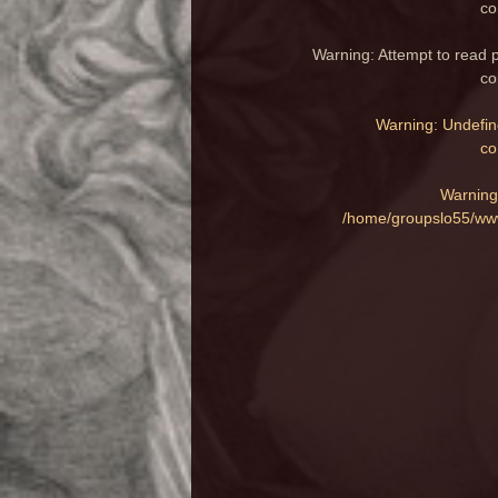
co
Warning
: Attempt to read 
co
Warning
: Undefin
co
Warning
/home/groupslo55/www