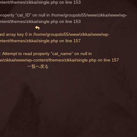
ntent/themes/zikkai/single.php
on line
153
property "cat_ID" on null in
/home/groupslo55/www/zikkai/www/wp-
ntent/themes/zikkai/single.php
on line
153
ed array key 0 in
/home/groupslo55/www/zikkai/www/wp-
ntent/themes/zikkai/single.php
on line
157
: Attempt to read property "cat_name" on null in
/zikkai/www/wp-content/themes/zikkai/single.php
on line
157
一覧へ戻る