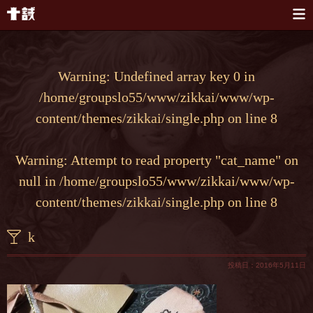
本文へスキップ
Warning
: Undefined array key 0 in
/home/groupslo55/www/zikkai/www/wp-
content/themes/zikkai/single.php
on line
8
Warning
: Attempt to read property "cat_name" on
null in
/home/groupslo55/www/zikkai/www/wp-
content/themes/zikkai/single.php
on line
8
k
投稿日：2016年5月11日