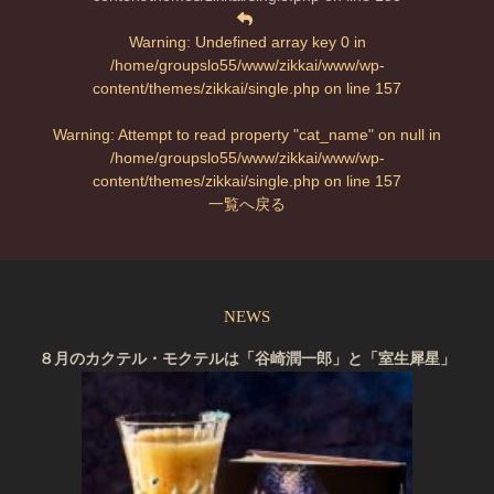
Warning
: Undefined array key 0 in
/home/groupslo55/www/zikkai/www/wp-
content/themes/zikkai/single.php
on line
157
Warning
: Attempt to read property "cat_name" on null in
/home/groupslo55/www/zikkai/www/wp-
content/themes/zikkai/single.php
on line
157
一覧へ戻る
NEWS
８月のカクテル・モクテルは「谷崎潤一郎」と「室生犀星」