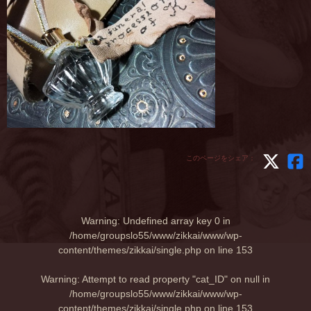
このページをシェア：
Warning
: Undefined array key 0 in
/home/groupslo55/www/zikkai/www/wp-
content/themes/zikkai/single.php
on line
153
Warning
: Attempt to read property "cat_ID" on null in
/home/groupslo55/www/zikkai/www/wp-
content/themes/zikkai/single.php
on line
153