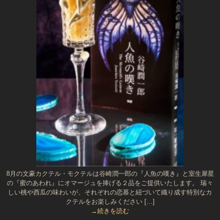
8月の文豪カクテル・モクテルは谷崎潤一郎の『人魚の嘆き』と室生犀星
の『蜜のあわれ』にオマージュを捧げる２品をご提供いたします。 瑞々
しい桃や西瓜の味わいが、それぞれの恋慕と紐づいて織り成す特別なカ
クテルをお楽しみください […]
→続きを読む