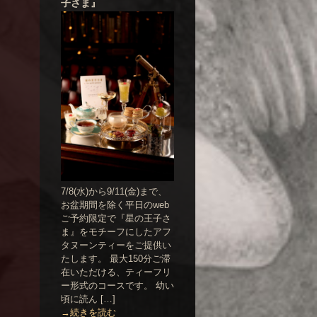
子さま』
7/8(水)から9/11(金)まで、
お盆期間を除く平日のweb
ご予約限定で『星の王子さ
ま』をモチーフにしたアフ
タヌーンティーをご提供い
たします。 最大150分ご滞
在いただける、ティーフリ
ー形式のコースです。 幼い
頃に読ん […]
→続きを読む