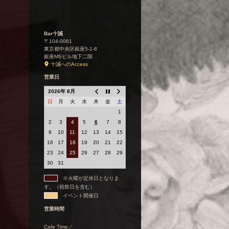
Bar十誡
〒104-0061
東京都中央区銀座5-1-8
銀座MSビル地下二階
十誡へのAccess
営業日
2026年 8月
日
月
火
水
木
金
土
1
2
3
4
5
6
7
8
9
10
11
12
13
14
15
16
17
18
19
20
21
22
23
24
25
26
27
28
29
30
31
※火曜が定休日となりま
す。（祝祭日を含む）
イベント開催日
営業時間
Cafe Time／