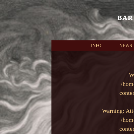
本文へスキップ
INFO
NEWS
W
/hom
conte
Warning
: At
/hom
conte