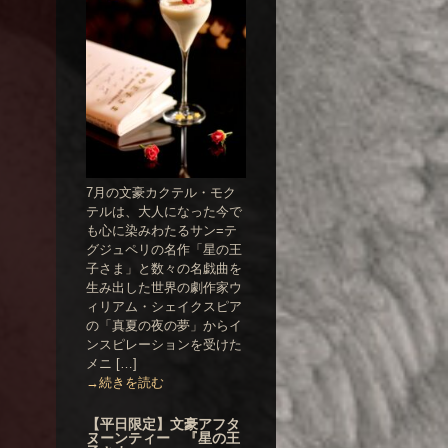
7月の文豪カクテル・モク
テルは、大人になった今で
も心に染みわたるサン=テ
グジュペリの名作「星の王
子さま」と数々の名戯曲を
生み出した世界の劇作家ウ
ィリアム・シェイクスピア
の「真夏の夜の夢」からイ
ンスピレーションを受けた
メニ […]
→続きを読む
【平日限定】文豪アフタ
ヌーンティー 『星の王