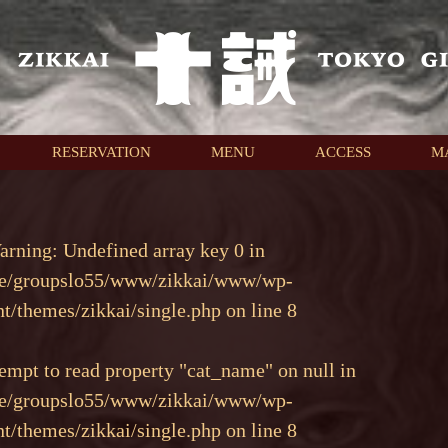
RESERVATION
MENU
ACCESS
M
arning
: Undefined array key 0 in
e/groupslo55/www/zikkai/www/wp-
nt/themes/zikkai/single.php
on line
8
tempt to read property "cat_name" on null in
e/groupslo55/www/zikkai/www/wp-
nt/themes/zikkai/single.php
on line
8