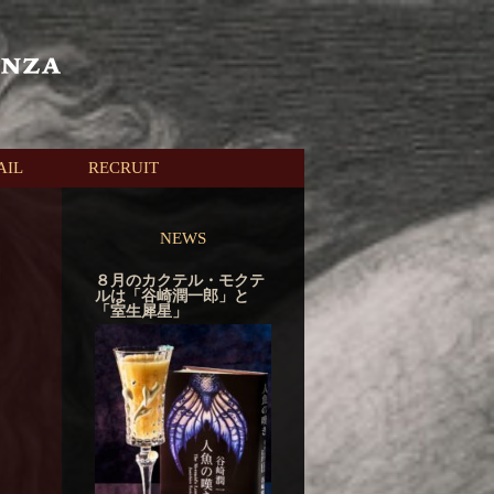
AIL
RECRUIT
NEWS
８月のカクテル・モクテ
ルは「谷崎潤一郎」と
「室生犀星」