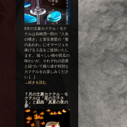
8月の文豪カクテル・モク
テルは谷崎潤一郎の『人魚
の嘆き』と室生犀星の『蜜
のあわれ』にオマージュを
捧げる２品をご提供いたし
ます。 瑞々しい桃や西瓜の
味わいが、それぞれの恋慕
と紐づいて織り成す特別な
カクテルをお楽しみくださ
い […]
→続きを読む
７月の文豪カクテル・モ
クテルは「星の王子さ
ま」と戯曲「真夏の夜の
夢」