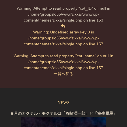
Warning
: Attempt to read property "cat_ID" on null in
/home/groupslo55/www/zikkai/www/wp-
content/themes/zikkai/single.php
on line
153
Warning
: Undefined array key 0 in
/home/groupslo55/www/zikkai/www/wp-
content/themes/zikkai/single.php
on line
157
Warning
: Attempt to read property "cat_name" on null in
/home/groupslo55/www/zikkai/www/wp-
content/themes/zikkai/single.php
on line
157
一覧へ戻る
NEWS
８月のカクテル・モクテルは「谷崎潤一郎」と「室生犀星」