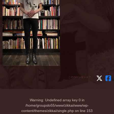
このページをシェア：
Warning
: Undefined array key 0 in
/home/groupslo55/www/zikkai/www/wp-
content/themes/zikkai/single.php
on line
153