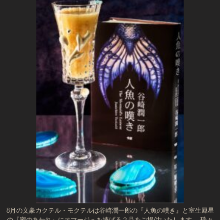
8月の文豪カクテル・モクテルは谷崎潤一郎の『人魚の嘆き』と室生犀星
の『蜜のあわれ』にオマージュを捧げる２品をご提供いたします。 瑞々