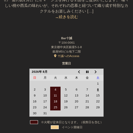
しい桃や西瓜の味わいが、それぞれの恋慕と紐づいて織り成す特別なカ
クテルをお楽しみください […]
→続きを読む
Bar十誡
〒104-0061
東京都中央区銀座5-1-8
銀座MSビル地下二階
十誡へのAccess
営業日
2026年 8月
日
月
火
水
木
金
土
1
2
3
4
5
6
7
8
9
10
11
12
13
14
15
16
17
18
19
20
21
22
23
24
25
26
27
28
29
30
31
※火曜が定休日となります。（祝祭日を含む）
イベント開催日