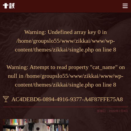
本文へスキップ
Warning
: Undefined array key 0 in
/home/groupslo55/www/zikkai/www/wp-
content/themes/zikkai/single.php
on line
8
Warning
: Attempt to read property "cat_name" on
null in
/home/groupslo55/www/zikkai/www/wp-
content/themes/zikkai/single.php
on line
8
AC4DEBD6-0894-4916-9377-A4F87FFE75A8
投稿日：2022年2月8日